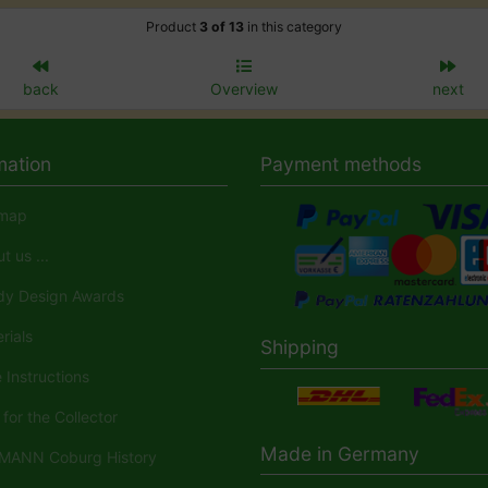
Product
3 of 13
in this category
back
Overview
next
mation
Payment methods
map
 us ...
y Design Awards
rials
Shipping
Instructions
for the Collector
Made in Germany
ANN Coburg History