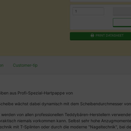
PRINT DATASHEET
on
Customer-tip
eiben aus Profi-Spezial-Hartpappe von
r Scheibe wächst dabei dynamisch mit dem Scheibendurchmesser von
werden von allen professionellen Teddybären-Herstellern verwendet. 
e praktisch niemals vorkommen kann. Selbst sehr hohe Anzugmomente
ttechnik mit T-Splinten oder durch die moderne "Nageltechnik", bei