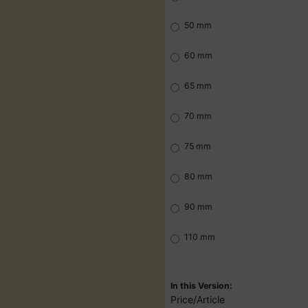
50 mm
60 mm
65 mm
70 mm
75 mm
80 mm
90 mm
110 mm
In this Version:
Price/Article