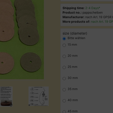
Shipping time:
2-4 Days*
Product no.:
pappscheiben
Manufacturer:
nach Art. 19 GPS
More products of:
nach Art. 19 
size (diameter)
Bitte wählen
15 mm
20 mm
25 mm
30 mm
35 mm
40 mm
45 mm