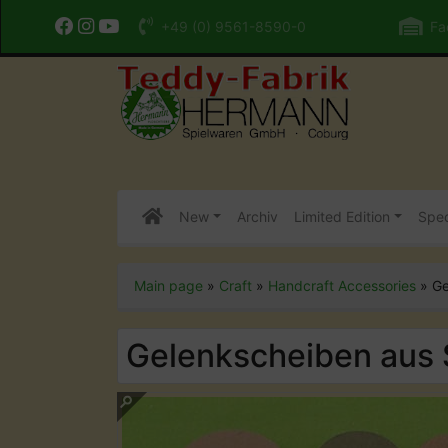
+49 (0) 9561-8590-0
Fac
New
Archiv
Limited Edition
Spec
Main page
»
Craft
»
Handcraft Accessories
»
Ge
Gelenkscheiben aus 