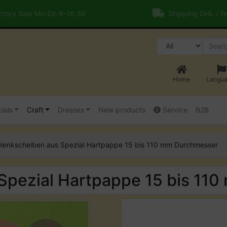
tory Sale Mo-Do 9-16.30
Shipping DHL / F
Home
Langu
ials
Craft
Dresses
New products
Service
B2B
lenkscheiben aus Spezial Hartpappe 15 bis 110 mm Durchmesser
Spezial Hartpappe 15 bis 11