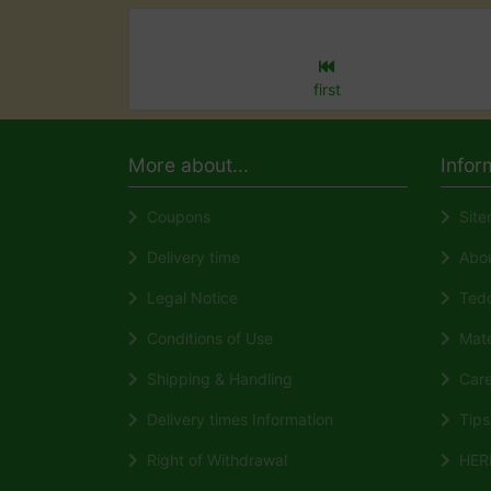
first
More about...
Infor
Coupons
Site
Delivery time
About
Legal Notice
Tedd
Conditions of Use
Mate
Shipping & Handling
Care 
Delivery times Information
Tips 
Right of Withdrawal
HERM