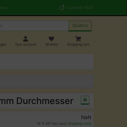
edex
founded 1920
SEARCH
ages
Your account
Wishlist
Shopping cart
0 mm Durchmesser
NaN
19 % VAT incl. excl.
Shipping costs