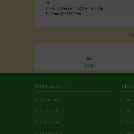
DE
E-Mail-Adresse: info@hermann.de
Telefon: 0956185900
Di
Erster
Mehr über...
Infor
Gutscheine
Site
Lieferzeit
Wir ü
Impressum
Desi
Unsere AGB
Mate