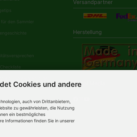
Versandpartner
etips
für den Sammler
Herstellung
engeschichte
tätsversprechen
Checkliste
ANN-Spielwaren in der
Social Media
det Cookies und andere
dia
nologien, auch von Drittanbietern,
ebsite zu gewährleisten, die Nutzung
hnen ein bestmögliches
re Informationen finden Sie in unserer