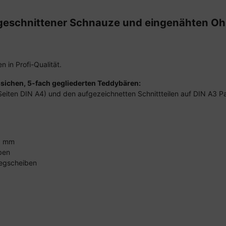
ngeschnittener Schnauze und eingenähten Oh
n in Profi-Qualität.
ssichen, 5-fach gegliederten Teddybären:
eiten DIN A4) und den aufgezeichnetten Schnittteilen auf DIN A3 P
 5 mm
ben
legscheiben