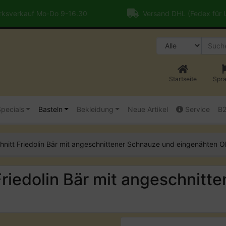
ksverkauf Mo-Do 9-16.30
Versand DHL (Fedex für
Startseite
Spr
pecials
Basteln
Bekleidung
Neue Artikel
Service
B
nitt Friedolin Bär mit angeschnittener Schnauze und eingenähten O
riedolin Bär mit angeschnitt