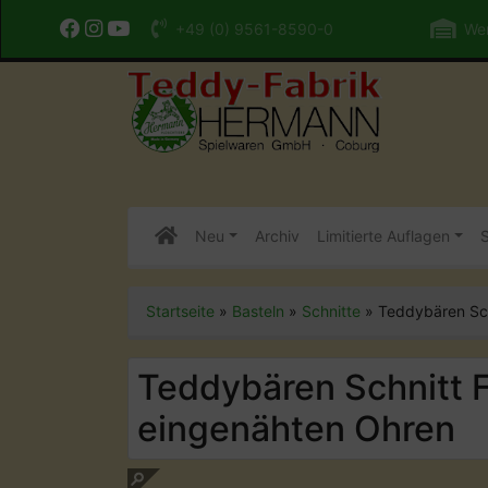
+49 (0) 9561-8590-0
Wer
Neu
Archiv
Limitierte Auflagen
S
Startseite
»
Basteln
»
Schnitte
»
Teddybären Sch
Teddybären Schnitt F
eingenähten Ohren