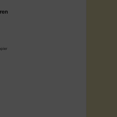
ren
apier