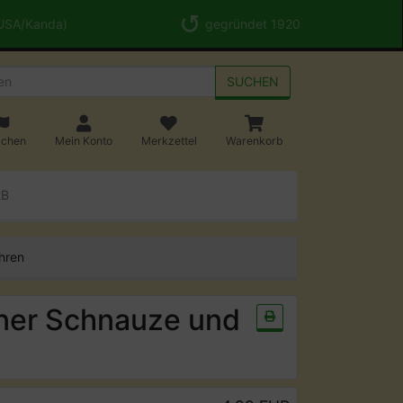
 USA/Kanda)
gegründet 1920
SUCHEN
achen
Mein Konto
Merkzettel
Warenkorb
2B
hren
ener Schnauze und