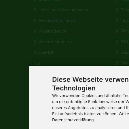
Liefer- und Versandkosten
Pfleg
Versandinformation
Tips 
Widerrufsrecht
Firm
Widerrufsformular
FAQ
WIDERRUF
Quali
Ihre 
">
WIDERRUF
HERM
Diese Webseite verwen
Wikipe
Zahlungsmöglichkeiten
Technologien
Wir verwenden Cookies und ähnliche Tech
Kontakt
um die ordentliche Funktionsweise der W
unseres Angebotes zu analysieren und I
Allgemeine Verbraucherinformation
Einkaufserlebnis bieten zu können. Weite
Privatsphäre und Datenschutz
Datenschutzerklärung.