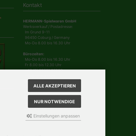
Kontakt
HERMANN-Spielwaren GmbH
Werksverkauf / Postadresse:
Im Grund 9-11
96450 Coburg / Germany
Mo-Do 8.00 bis 16.30 Uhr
Bürozeiten:
Mo-Do 8.00 bis 16.30 Uhr
Fr 8.00 bis 12.30 Uhr
+49 (0) 09561 85900
info@hermann.de
Geschäftsführer
ALLE AKZEPTIEREN
Dr. Ursula Hermann,
Martin Hermann
Handelsregister Amtsgericht Coburg
NUR NOTWENDIGE
HRB 561
USt.-IdNr. DE 132 460 063
Einstellungen anpassen