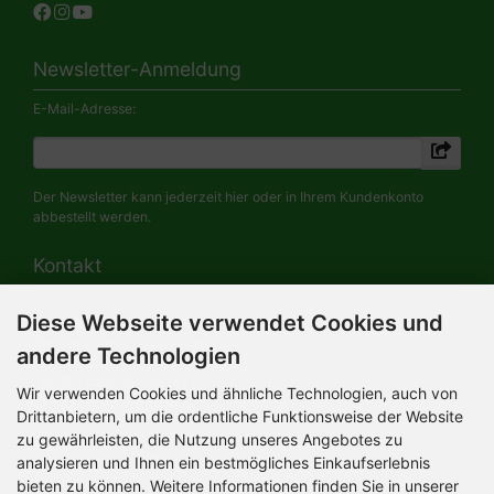
Newsletter-Anmeldung
E-Mail-Adresse:
Der Newsletter kann jederzeit hier oder in Ihrem Kundenkonto
abbestellt werden.
Kontakt
Diese Webseite verwendet Cookies und
HERMANN-Spielwaren GmbH
Werksverkauf / Postadresse:
andere Technologien
Im Grund 9-11
96450 Coburg / Germany
Wir verwenden Cookies und ähnliche Technologien, auch von
Mo-Do 8.00 bis 16.30 Uhr
Drittanbietern, um die ordentliche Funktionsweise der Website
zu gewährleisten, die Nutzung unseres Angebotes zu
Bürozeiten:
analysieren und Ihnen ein bestmögliches Einkaufserlebnis
Mo-Do 8.00 bis 16.30 Uhr
Fr 8.00 bis 12.30 Uhr
bieten zu können. Weitere Informationen finden Sie in unserer