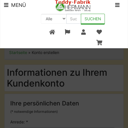
MENÜ
SUCHEN
+49 (0) 9561-8590-0
Startseite
»
Konto erstellen
Informationen zu Ihrem
Kundenkonto
Ihre persönlichen Daten
(* notwendige Informationen)
Anrede:
*