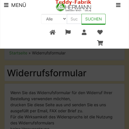
MENÜ
SUCHEN
+49 (0) 9561-8590-0
Startseite
»
Widerrufsformular
Widerrufsformular
Wenn Sie das Widerrufsformular für den Widerruf Ihrer
Bestellung verwenden möchten,
drucken Sie diese Seite aus und senden Sie es uns
ausgefüllt per Email, FAX oder Brief zu.
Für die Wirksamkeit des Widerspruchs ist die Nutzung
des Widerrufsformulars
keine Voraussetzung.