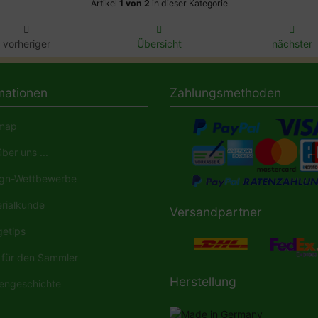
Artikel
1 von 2
in dieser Kategorie
vorheriger
Übersicht
nächster
mationen
Zahlungsmethoden
map
ber uns ...
gn-Wettbewerbe
rialkunde
Versandpartner
etips
für den Sammler
Herstellung
engeschichte