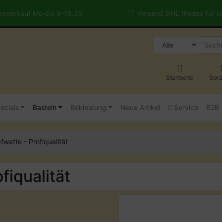
sverkauf Mo-Do 9-16.30
Versand DHL (Fedex für 
Startseite
Spr
ecials
Basteln
Bekleidung
Neue Artikel
Service
B2B
watte - Profiqualität
fiqualität