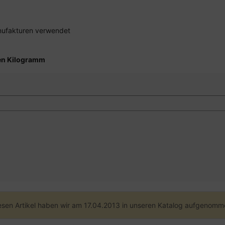
anufakturen verwendet
ten Kilogramm
esen Artikel haben wir am 17.04.2013 in unseren Katalog aufgenomm