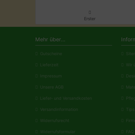
Erster
Mehr über...
Infor
Gutscheine
Site
Lieferzeit
Wir ü
Impressum
Desi
Unsere AGB
Mate
Liefer- und Versandkosten
Pfleg
Versandinformation
Tips 
Widerrufsrecht
Firm
Widerrufsformular
FAQ