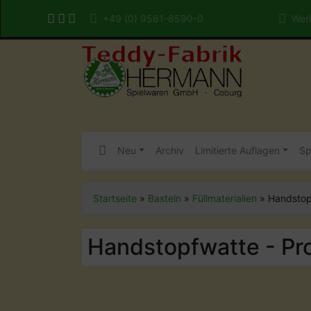
+49 (0) 9561-8590-0
Werk
Neu
Archiv
Limitierte Auflagen
Sp
Startseite
»
Basteln
»
Füllmaterialien
»
Handstopf
Handstopfwatte - Pro