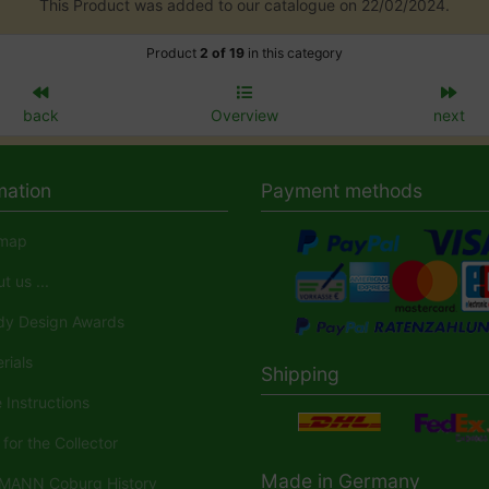
This Product was added to our catalogue on 22/02/2024.
Product
2 of 19
in this category
back
Overview
next
mation
Payment methods
map
 us ...
y Design Awards
rials
Shipping
Instructions
for the Collector
Made in Germany
ANN Coburg History