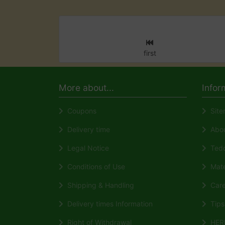
first
More about...
Infor
Coupons
Site
Delivery time
About
Legal Notice
Tedd
Conditions of Use
Mate
Shipping & Handling
Care 
Delivery times Information
Tips 
Right of Withdrawal
HERM