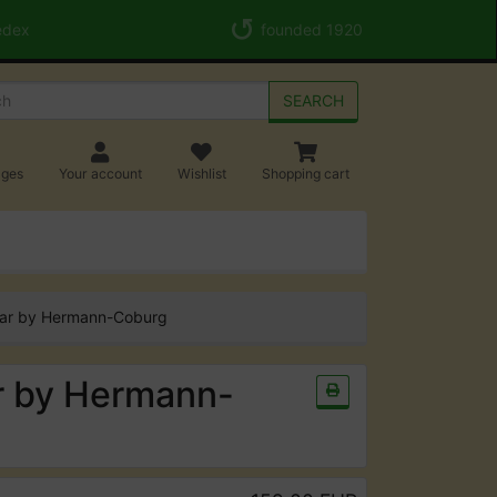
edex
founded 1920
SEARCH
ages
Your account
Wishlist
Shopping cart
Bear by Hermann-Coburg
ar by Hermann-