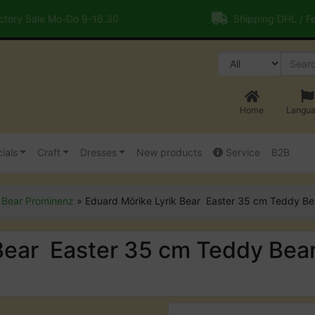
tory Sale Mo-Do 9-16.30
Shipping DHL / F
Home
Langu
ials
Craft
Dresses
New products
Service
B2B
»
Bear Prominenz
»
Eduard Mörike Lyrik Bear  Easter 35 cm Teddy 
Bear  Easter 35 cm Teddy Be