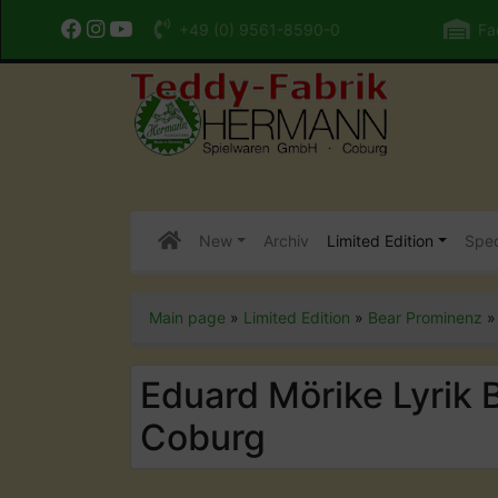
+49 (0) 9561-8590-0
Fac
New
Archiv
Limited Edition
Spec
Main page
»
Limited Edition
»
Bear Prominenz
Eduard Mörike Lyrik 
Coburg