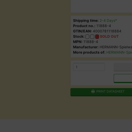
Shipping time:
2-4 Days*
Product no.:
11888-4
GTIN/EAN:
4000781118884
Stock:
SOLD OUT
MPN:
11888-4
Manufacturer:
HERMANN-Spielw
More products of:
HERMANN-Spi
PRINT DATASHEET