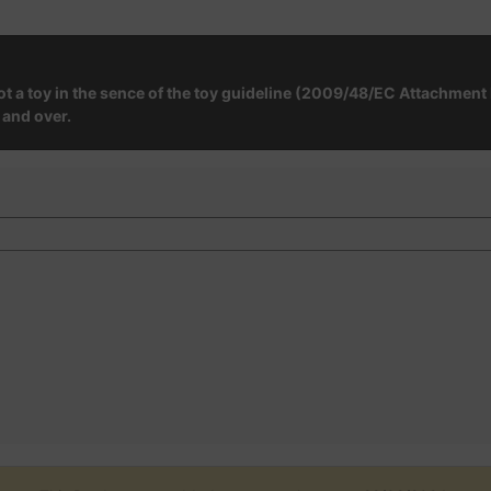
not a toy in the sence of the toy guideline (2009/48/EC Attachment I
 and over.