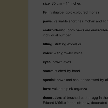
size
: 35 cm = 14 inches
Fell
: valualbe, gold-coloured mohair
paws
: valluable short hair mohair and lig
embroidering
: both paws are embroider
individual number
filling
: stuffing excelsior
voice
: with growler voice
eyes
: brown eyes
snout
; stiched by hand
special
: paws and snout shadowed by ai
bow
: valuable pink organza
decoration
: airbrushed easter-egg in th
Eduard Mörike in the left paw, decorated 