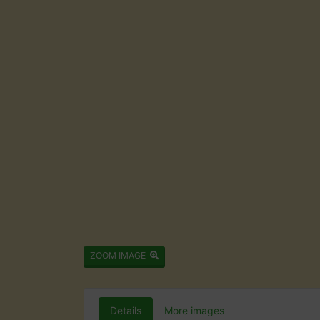
ZOOM IMAGE
Details
More images