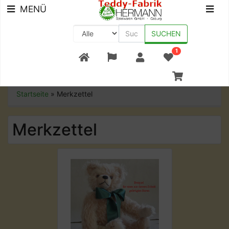
MENÜ
SUCHEN
1
+49 (0) 9561-8590-0
Startseite
»
Merkzettel
Merkzettel