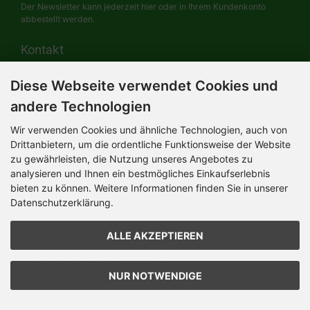
Der Newsletter kann jederzeit hier oder in Ihrem Kundenkonto
abbestellt werden.
Kontakt
Diese Webseite verwendet Cookies und
HERMANN-Spielwaren GmbH
Werksverkauf / Postadresse:
andere Technologien
Im Grund 9-11
96450 Coburg / Germany
Wir verwenden Cookies und ähnliche Technologien, auch von
Mo-Do 8.00 bis 16.30 Uhr
Drittanbietern, um die ordentliche Funktionsweise der Website
zu gewährleisten, die Nutzung unseres Angebotes zu
Bürozeiten:
analysieren und Ihnen ein bestmögliches Einkaufserlebnis
Mo-Do 8.00 bis 16.30 Uhr
Fr 8.00 bis 12.30 Uhr
bieten zu können. Weitere Informationen finden Sie in unserer
+49 (0) 09561 85900
Datenschutzerklärung.
info@hermann.de
Geschäftsführer
ALLE AKZEPTIEREN
Dr. Ursula Hermann,
Martin Hermann
Handelsregister Amtsgericht Coburg
HRB 561
NUR NOTWENDIGE
USt.-IdNr. DE 132 460 063