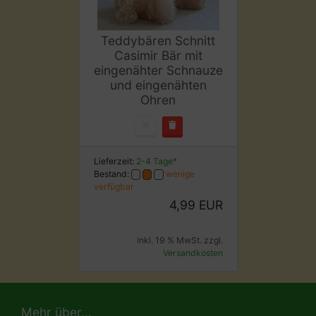
Teddybären Schnitt
Casimir Bär mit
eingenähter Schnauze
und eingenähten
Ohren
Lieferzeit:
2-4 Tage*
Bestand:
wenige
verfügbar
4,99 EUR
inkl. 19 % MwSt. zzgl.
Versandkosten
Mehr über...