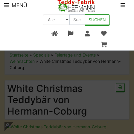
MENÜ
SUCHEN
+49 (0) 9561-8590-0
Startseite
»
Specials
»
Feiertage und Events
»
Weihnachten
»
White Christmas Teddybär von Hermann-
Coburg
White Christmas
Teddybär von
Hermann-Coburg