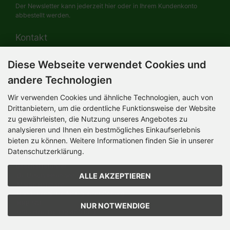
Der Newsletter kann jederzeit hier oder in Ihrem Kundenkonto
abbestellt werden.
Kontakt
Diese Webseite verwendet Cookies und
HERMANN-Spielwaren GmbH
Werksverkauf / Postadresse:
andere Technologien
Im Grund 9-11
96450 Coburg / Germany
Wir verwenden Cookies und ähnliche Technologien, auch von
Mo-Do 8.00 bis 16.30 Uhr
Drittanbietern, um die ordentliche Funktionsweise der Website
zu gewährleisten, die Nutzung unseres Angebotes zu
Bürozeiten:
Mo-Do 8.00 bis 16.30 Uhr
analysieren und Ihnen ein bestmögliches Einkaufserlebnis
Fr 8.00 bis 12.30 Uhr
bieten zu können. Weitere Informationen finden Sie in unserer
+49 (0) 09561 85900
Datenschutzerklärung.
info@hermann.de
Geschäftsführer
ALLE AKZEPTIEREN
Dr. Ursula Hermann,
Martin Hermann
Handelsregister Amtsgericht Coburg
HRB 561
NUR NOTWENDIGE
USt.-IdNr. DE 132 460 063