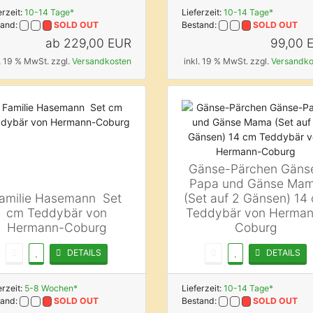
erzeit:
10-14 Tage*
Lieferzeit:
10-14 Tage*
tand:
SOLD OUT
Bestand:
SOLD OUT
ab
229,00 EUR
99,00 
l. 19 % MwSt. zzgl.
Versandkosten
inkl. 19 % MwSt. zzgl.
Versandko
Gänse-Pärchen Gäns
Papa und Gänse Ma
amilie Hasemann  Set
(Set auf 2 Gänsen) 14
cm Teddybär von
Teddybär von Herman
Hermann-Coburg
Coburg
DETAILS
DETAILS
erzeit:
5-8 Wochen*
Lieferzeit:
10-14 Tage*
tand:
SOLD OUT
Bestand:
SOLD OUT