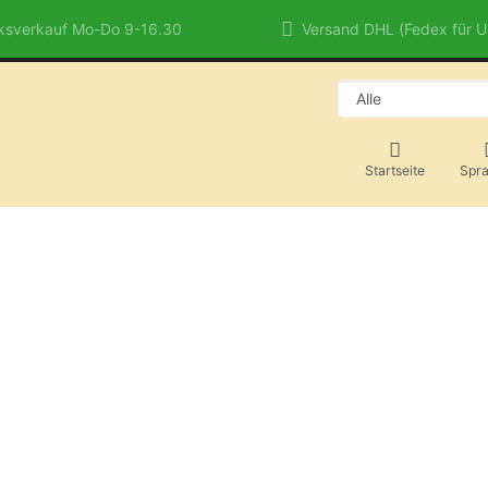
sverkauf Mo-Do 9-16.30
Versand DHL (Fedex für 
Startseite
Spr