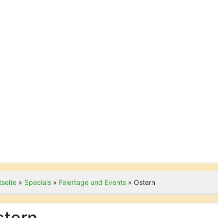
tseite
»
Specials
»
Feiertage und Events
»
Ostern
stern