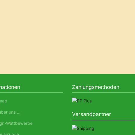
mationen
Zahlungsmethoden
map
ber uns ...
Versandpartner
gn-Wettbewerbe
rialkunde