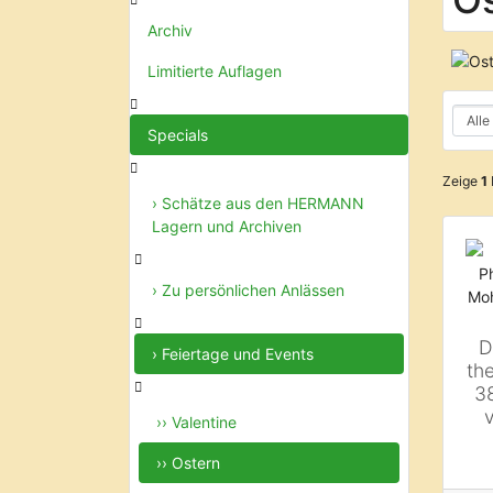
Archiv
Limitierte Auflagen
Specials
Zeige
1
› Schätze aus den HERMANN
Lagern und Archiven
› Zu persönlichen Anlässen
D
› Feiertage und Events
th
3
›› Valentine
›› Ostern