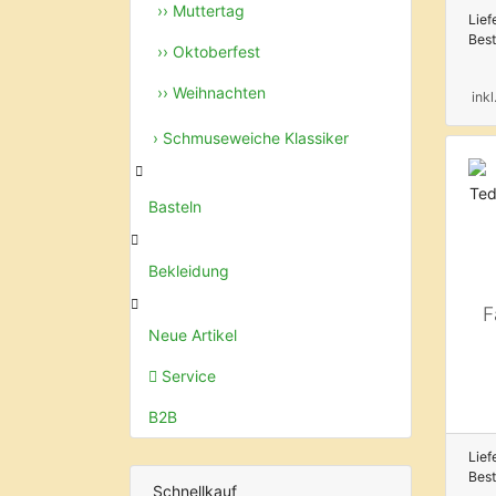
›› Muttertag
Lief
Bes
›› Oktoberfest
›› Weihnachten
ink
› Schmuseweiche Klassiker
Basteln
Bekleidung
F
Neue Artikel
Service
B2B
Lief
Bes
Schnellkauf