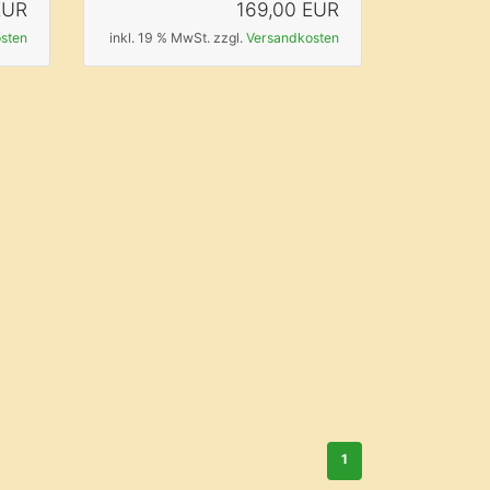
EUR
169,00 EUR
sten
inkl. 19 % MwSt. zzgl.
Versandkosten
1