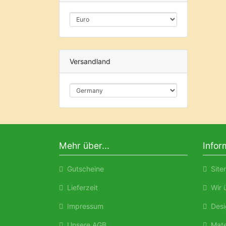
Versandland
Mehr über...
Infor
Gutscheine
Site
Lieferzeit
Wir ü
Impressum
Desi
Unsere AGB
Mate