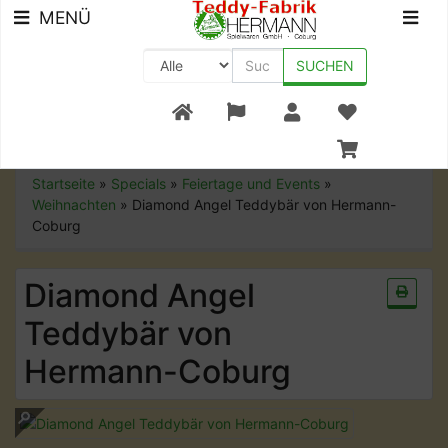
MENÜ
SUCHEN
+49 (0) 9561-8590-0
Startseite
»
Specials
»
Feiertage und Events
»
Weihnachten
»
Diamond Angel Teddybär von Hermann-
Coburg
Diamond Angel
Teddybär von
Hermann-Coburg