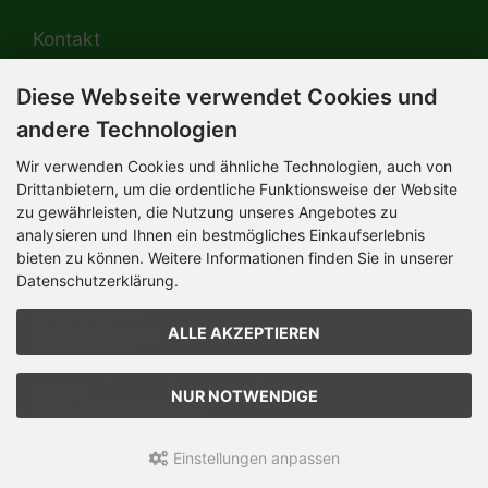
Kontakt
Diese Webseite verwendet Cookies und
HERMANN-Spielwaren GmbH
Werksverkauf / Postadresse:
andere Technologien
Im Grund 9-11
96450 Coburg / Germany
Wir verwenden Cookies und ähnliche Technologien, auch von
Mo-Do 8.00 bis 16.30 Uhr
Drittanbietern, um die ordentliche Funktionsweise der Website
zu gewährleisten, die Nutzung unseres Angebotes zu
Bürozeiten:
Mo-Do 8.00 bis 16.30 Uhr
analysieren und Ihnen ein bestmögliches Einkaufserlebnis
Fr 8.00 bis 12.30 Uhr
bieten zu können. Weitere Informationen finden Sie in unserer
+49 (0) 09561 85900
Datenschutzerklärung.
info@hermann.de
Geschäftsführer
ALLE AKZEPTIEREN
Dr. Ursula Hermann,
Martin Hermann
Handelsregister Amtsgericht Coburg
HRB 561
NUR NOTWENDIGE
USt.-IdNr. DE 132 460 063
Einstellungen anpassen
Teddy-Fabrik - by HERMANN-Coburg © 2026 | Template © 2026