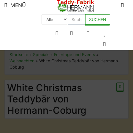
MENÜ
SUCHEN
+49 (0) 9561-8590-0
Startseite
»
Specials
»
Feiertage und Events
»
Weihnachten
»
White Christmas Teddybär von Hermann-
Coburg
White Christmas
Teddybär von
Hermann-Coburg