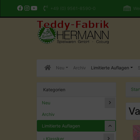
+49 (0) 9561-8590-0
Wer
Neu
Archiv
Limitierte Auflagen
S
Star
Kategorien
Neu
Va
Archiv
Limitierte Auflagen
› Klassiker