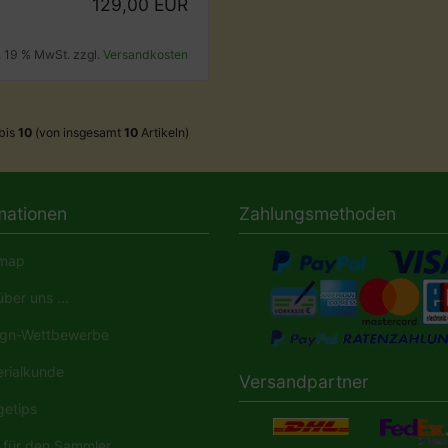
129,00 EUR
l. 19 % MwSt. zzgl.
Versandkosten
bis
10
(von insgesamt
10
Artikeln)
mationen
Zahlungsmethoden
map
ber uns ...
gn-Wettbewerbe
rialkunde
Versandpartner
etips
für den Sammler