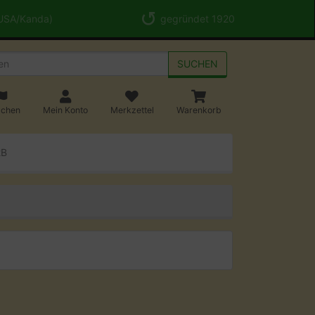
 USA/Kanda)
gegründet 1920
SUCHEN
achen
Mein Konto
Merkzettel
Warenkorb
2B