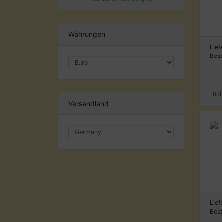
Währungen
Lief
Bes
ink
Versandland
Lief
Bes