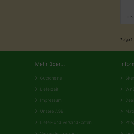
ink
Zeige
1
Mehr über...
Infor
Gutscheine
Site
Lieferzeit
Wir ü
Impressum
Desi
Unsere AGB
Mate
Liefer- und Versandkosten
Pfleg
Versandinformation
Tips 