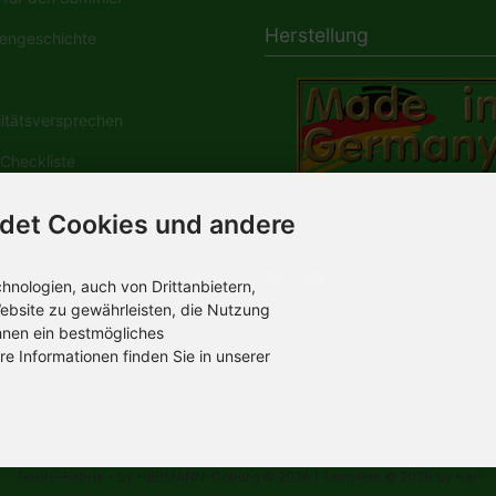
Herstellung
engeschichte
tätsversprechen
Checkliste
ANN-Spielwaren in der
Social Media
det Cookies und andere
dia
nologien, auch von Drittanbietern,
ebsite zu gewährleisten, die Nutzung
hnen ein bestmögliches
re Informationen finden Sie in unserer
Teddy-Fabrik - by HERMANN-Coburg © 2026 | Template © 2026 by Karl