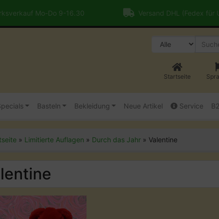
ksverkauf Mo-Do 9-16.30
Versand DHL (Fedex für
Startseite
Spr
pecials
Basteln
Bekleidung
Neue Artikel
Service
B
tseite
»
Limitierte Auflagen
»
Durch das Jahr
»
Valentine
lentine