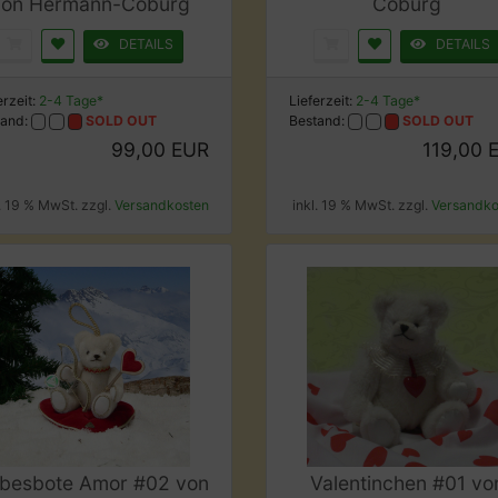
von Hermann-Coburg
Coburg
DETAILS
DETAILS
erzeit:
2-4 Tage*
Lieferzeit:
2-4 Tage*
tand:
SOLD OUT
Bestand:
SOLD OUT
99,00 EUR
119,00 
l. 19 % MwSt. zzgl.
Versandkosten
inkl. 19 % MwSt. zzgl.
Versandko
ebesbote Amor #02 von
Valentinchen #01 vo