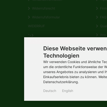
Widerrufsrecht
Firm
Widerrufsformular
FAQ
WIDERRUF
Quali
Ihre 
">
WIDERRUF
HERM
Diese Webseite verwen
Wikipe
Zahlungsmöglichkeiten
Technologien
Wir verwenden Cookies und ähnliche Tech
Kontakt
um die ordentliche Funktionsweise der W
unseres Angebotes zu analysieren und I
Allgemeine Verbraucherinformation
Einkaufserlebnis bieten zu können. Weite
Privatsphäre und Datenschutz
Datenschutzerklärung.
Cookie Einstellungen
Deutsch
English