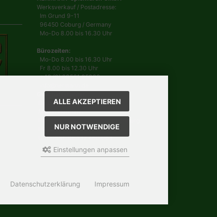
Werksverkauf / Postadresse:
Im Grund 9-11
96450 Coburg / Germany
Mo-Do 8.00 bis 16.30 Uhr
Bürozeiten:
Mo-Do 8.00 bis 16.30 Uhr
Fr 8.00 bis 12.30 Uhr
+49 (0) 09561 85900
info@hermann.de
Geschäftsführer
ALLE AKZEPTIEREN
Dr. Ursula Hermann,
Martin Hermann
Handelsregister Amtsgericht Coburg
NUR NOTWENDIGE
HRB 561
USt.-IdNr. DE 132 460 063
Einstellungen anpassen
Datenschutzerklärung
Impressum