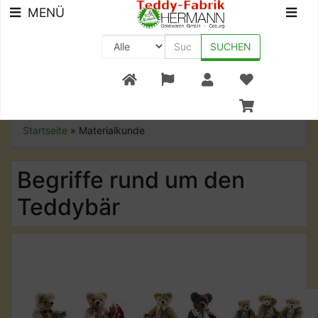
MENÜ
SUCHEN
+49 (0) 9561-8590-0
Startseite
»
Materialkunde
Begriffe rund um den
Teddybär