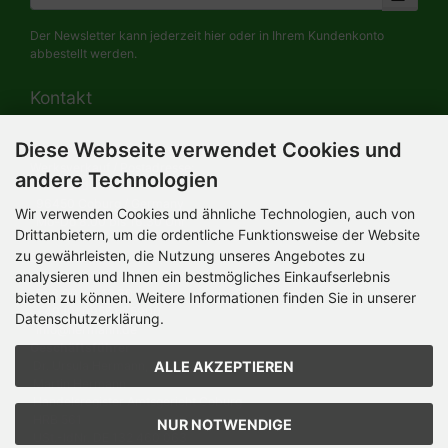
Der Newsletter kann jederzeit hier oder in Ihrem Kundenkonto
abbestellt werden.
Kontakt
Diese Webseite verwendet Cookies und
HERMANN-Spielwaren GmbH
Werksverkauf / Postadresse:
andere Technologien
Im Grund 9-11
96450 Coburg / Germany
Wir verwenden Cookies und ähnliche Technologien, auch von
Mo-Do 8.00 bis 16.30 Uhr
Drittanbietern, um die ordentliche Funktionsweise der Website
zu gewährleisten, die Nutzung unseres Angebotes zu
Bürozeiten:
analysieren und Ihnen ein bestmögliches Einkaufserlebnis
Mo-Do 8.00 bis 16.30 Uhr
Fr 8.00 bis 12.30 Uhr
bieten zu können. Weitere Informationen finden Sie in unserer
+49 (0) 09561 85900
Datenschutzerklärung.
info@hermann.de
Geschäftsführer
ALLE AKZEPTIEREN
Dr. Ursula Hermann,
Martin Hermann
Handelsregister Amtsgericht Coburg
HRB 561
NUR NOTWENDIGE
USt.-IdNr. DE 132 460 063