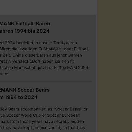
MANN Fußball-Bären
Jahren 1994 bis 2024
nd 2024 begleiteten unsere Teddybären
ären die jeweiligen FußballWelt- oder Fußball
r Zeit. Einige dieserBären aus jenen Jahren
rchiv versteckt.Dort haben sie sich fit
utschen Mannschaft jetztzur Fußball-WM 2026
nnen.
RMANN Soccer Bears
om 1994 to 2024
ddy Bears accompanied as "Soccer Bears" or
ive Soccer World Cup or Soccer European
ars from those years have secretly hidden
e they have kept themselves fit, so that they