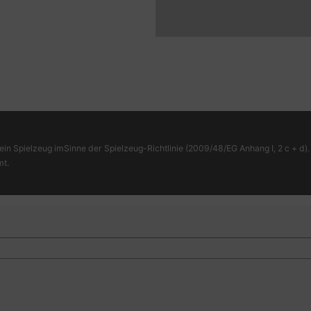
ein Spielzeug imSinne der Spielzeug-Richtlinie (2009/48/EG Anhang I, 2 c + d). 
mt.