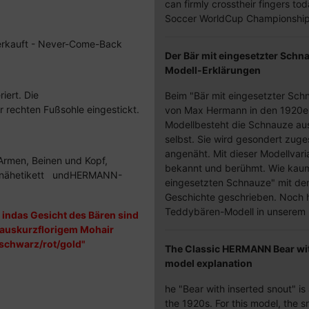
can firmly crosstheir fingers t
Soccer WorldCup Championship
sverkauft - Never-Come-Back
Der Bär mit eingesetzter Schn
Modell-Erklärungen
iert. Die
Beim "Bär mit eingesetzter Schn
r rechten Fußsohle eingestickt.
von Max Hermann in den 1920er
Modellbesteht die Schnauze aus
selbst. Sie wird gesondert zuge
angenäht. Mit dieser Modellva
 Armen, Beinen und Kopf,
bekannt und berühmt. Wie kaum 
nähetikett undHERMANN-
eingesetzten Schnauze" mit 
Geschichte geschrieben. Noch h
Teddybären-Modell in unserem
indas Gesicht des Bären sind
n auskurzflorigem Mohair
schwarz/rot/gold"
The Classic HERMANN Bear wit
model explanation
he "Bear with inserted snout" 
the 1920s. For this model, the s