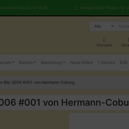
sverkauf Mo-Do 9-16.30
Versand DHL (Fedex für 
Startseite
Spr
ecials
Basteln
Bekleidung
Neue Artikel
Service
B2B
an-Bär 2006 #001 von Hermann-Coburg
2006 #001 von Hermann-Cobu