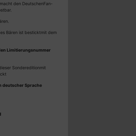
 macht den DeutschenFan-
stbar.
ären.
des Bären ist besticktmit dem
llen Limitierungsnummer
 dieser Sondereditionmit
ickt
n deutscher Sprache
d