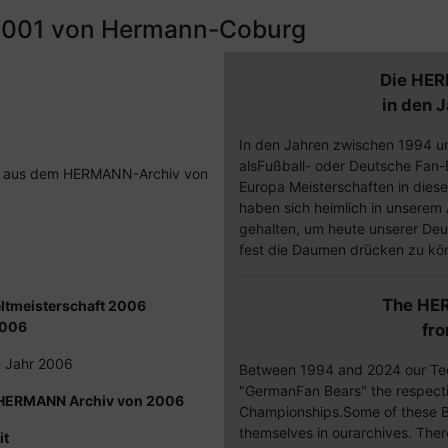
#001 von Hermann-Coburg
Die HER
in den 
In den Jahren zwischen 1994 u
alsFußball- oder Deutsche Fan-B
001 aus dem HERMANN-Archiv von
Europa Meisterschaften in diese
haben sich heimlich in unserem A
gehalten, um heute unserer De
fest die Daumen drücken zu kö
The HE
eltmeisterschaft 2006
2006
fr
m Jahr 2006
Between 1994 and 2024 our Te
"GermanFan Bears" the respect
 HERMANN Archiv von 2006
Championships.Some of these Be
themselves in ourarchives. Ther
it