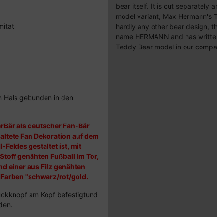
bear itself. It is cut separately
model variant, Max Hermann's
mitat
hardly any other bear design, th
name HERMANN and has written hi
Teddy Bear model in our compa
en Hals gebunden in den
rBär als deutscher Fan-Bär
altete Fan Dekoration auf dem
-Feldes gestaltet ist, mit
toff genähten Fußball im Tor,
d einer aus Filz genähten
Farben "schwarz/rot/gold.
ruckknopf am Kopf befestigtund
den.