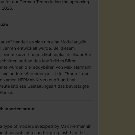
oday for our German Team during the upcoming
 2026.
auze
auze" handelt es sich um eine Modellart,die
 Jahren entwickelt wurde. Bei diesem
 einem kürzerflorigen Mohairplüsch alsder Bär
schnitten und an das Kopfteildes Bären
riante wurden dieTeddybären von Max Hermann
ein anderesBärendesign ist der "Bär mit der
demNamen HERMANN verknüpft und hat
eute istdiese Gestaltungsart das bevorzugte
 Hause.
h inserted snout
is a type of model developed by Max Hermannin
nout consists of a shorter-pile plushthan the