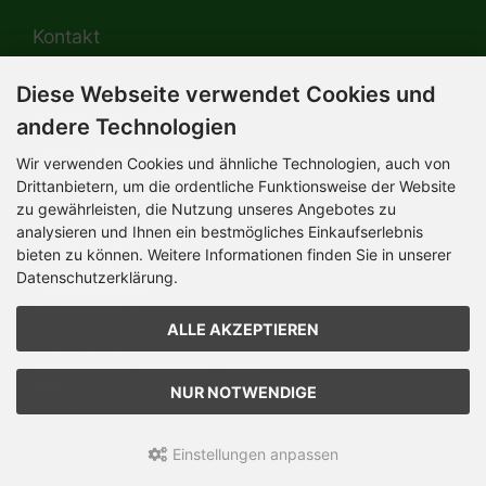
Kontakt
Diese Webseite verwendet Cookies und
HERMANN-Spielwaren GmbH
Werksverkauf / Postadresse:
andere Technologien
Im Grund 9-11
96450 Coburg / Germany
Wir verwenden Cookies und ähnliche Technologien, auch von
Mo-Do 8.00 bis 16.30 Uhr
Drittanbietern, um die ordentliche Funktionsweise der Website
zu gewährleisten, die Nutzung unseres Angebotes zu
Bürozeiten:
Mo-Do 8.00 bis 16.30 Uhr
analysieren und Ihnen ein bestmögliches Einkaufserlebnis
Fr 8.00 bis 12.30 Uhr
bieten zu können. Weitere Informationen finden Sie in unserer
+49 (0) 09561 85900
Datenschutzerklärung.
info@hermann.de
Geschäftsführer
ALLE AKZEPTIEREN
Dr. Ursula Hermann,
Martin Hermann
Handelsregister Amtsgericht Coburg
HRB 561
NUR NOTWENDIGE
USt.-IdNr. DE 132 460 063
Einstellungen anpassen
Teddy-Fabrik - by HERMANN-Coburg © 2026 | Template © 2026