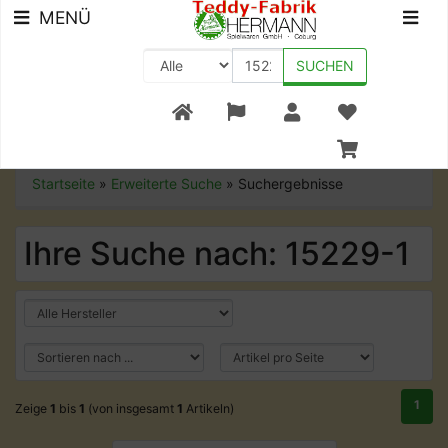
MENÜ
SUCHEN
+49 (0) 9561-8590-0
Startseite
»
Erweiterte Suche
»
Suchergebnisse
Ihre Suche nach: 15229-1
1
Zeige
1
bis
1
(von insgesamt
1
Artikeln)