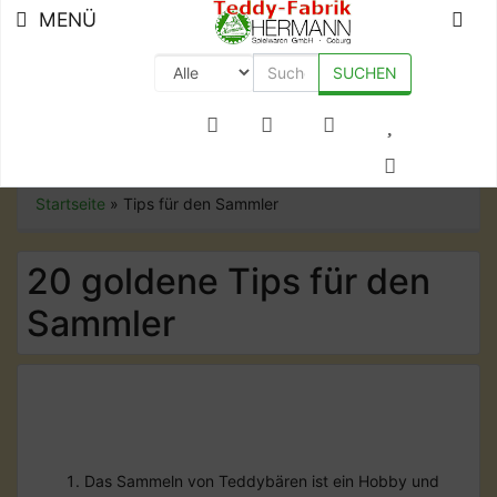
MENÜ
SUCHEN
+49 (0) 9561-8590-0
Startseite
»
Tips für den Sammler
20 goldene Tips für den
Sammler
Das Sammeln von Teddybären ist ein Hobby und