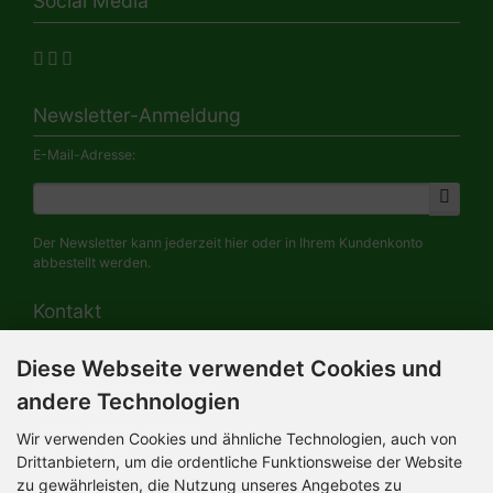
Social Media
Newsletter-Anmeldung
E-Mail-Adresse:
Der Newsletter kann jederzeit hier oder in Ihrem Kundenkonto
abbestellt werden.
Kontakt
Diese Webseite verwendet Cookies und
HERMANN-Spielwaren GmbH
Werksverkauf / Postadresse:
andere Technologien
Im Grund 9-11
96450 Coburg / Germany
Wir verwenden Cookies und ähnliche Technologien, auch von
Mo-Do 8.00 bis 16.30 Uhr
Drittanbietern, um die ordentliche Funktionsweise der Website
zu gewährleisten, die Nutzung unseres Angebotes zu
Bürozeiten: