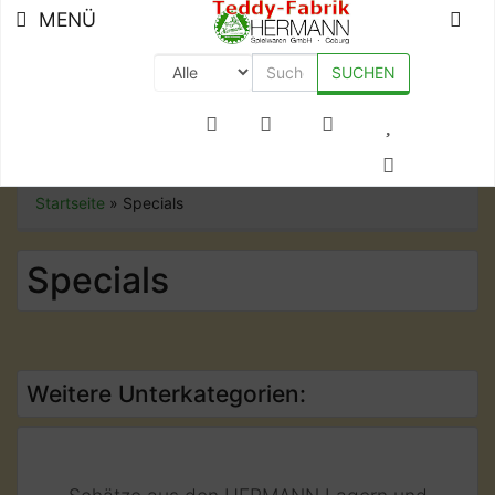
MENÜ
SUCHEN
+49 (0) 9561-8590-0
Startseite
»
Specials
Specials
Weitere Unterkategorien: