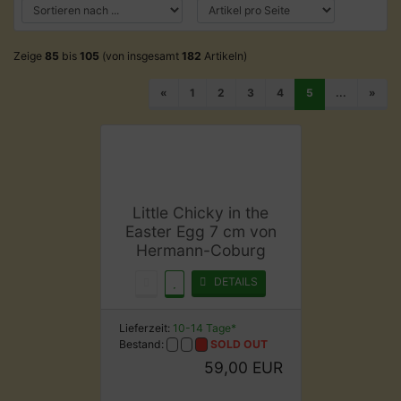
Zeige
85
bis
105
(von insgesamt
182
Artikeln)
«
1
2
3
4
5
...
»
Little Chicky in the
Easter Egg 7 cm von
Hermann-Coburg
DETAILS
Lieferzeit:
10-14 Tage*
Bestand:
SOLD OUT
59,00 EUR