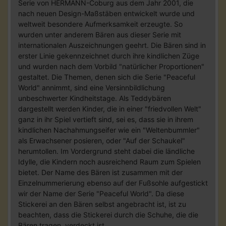
Serie von HERMANN-Coburg aus dem Jahr 2001, die
nach neuen Design-Maßstäben entwickelt wurde und
weltweit besondere Aufmerksamkeit erzeugte. So
wurden unter anderem Bären aus dieser Serie mit
internationalen Auszeichnungen geehrt. Die Bären sind in
erster Linie gekennzeichnet durch ihre kindlichen Züge
und wurden nach dem Vorbild "natürlicher Proportionen"
gestaltet. Die Themen, denen sich die Serie "Peaceful
World" annimmt, sind eine Versinnbildlichung
unbeschwerter Kindheitstage. Als Teddybären
dargestellt werden Kinder, die in einer "friedvollen Welt"
ganz in ihr Spiel vertieft sind, sei es, dass sie in ihrem
kindlichen Nachahmungseifer wie ein "Weltenbummler"
als Erwachsener posieren, oder "Auf der Schaukel"
herumtollen. Im Vordergrund steht dabei die ländliche
Idylle, die Kindern noch ausreichend Raum zum Spielen
bietet. Der Name des Bären ist zusammen mit der
Einzelnummerierung ebenso auf der Fußsohle aufgestickt
wir der Name der Serie "Peaceful World". Da diese
Stickerei an den Bären selbst angebracht ist, ist zu
beachten, dass die Stickerei durch die Schuhe, die die
Bären tragen, verdeckt ist.