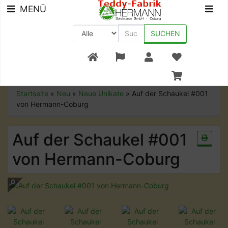
MENÜ
SUCHEN
+49 (0) 9561-8590-0
Startseite
»
Neu
»
Neue Unikate
»
Auf der Schaukel #001
von Hermann-Coburg
Auf der Schaukel #001
von Hermann-Coburg