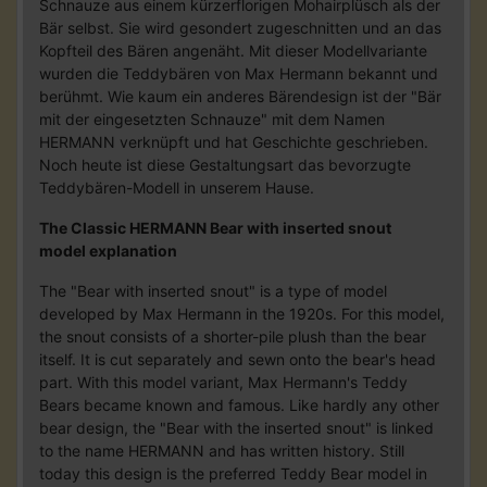
Schnauze aus einem kürzerflorigen Mohairplüsch als der
Bär selbst. Sie wird gesondert zugeschnitten und an das
Kopfteil des Bären angenäht. Mit dieser Modellvariante
wurden die Teddybären von Max Hermann bekannt und
berühmt. Wie kaum ein anderes Bärendesign ist der "Bär
mit der eingesetzten Schnauze" mit dem Namen
HERMANN verknüpft und hat Geschichte geschrieben.
Noch heute ist diese Gestaltungsart das bevorzugte
Teddybären-Modell in unserem Hause.
The Classic HERMANN Bear with inserted snout
model explanation
The "Bear with inserted snout" is a type of model
developed by Max Hermann in the 1920s. For this model,
the snout consists of a shorter-pile plush than the bear
itself. It is cut separately and sewn onto the bear's head
part. With this model variant, Max Hermann's Teddy
Bears became known and famous. Like hardly any other
bear design, the "Bear with the inserted snout" is linked
to the name HERMANN and has written history. Still
today this design is the preferred Teddy Bear model in