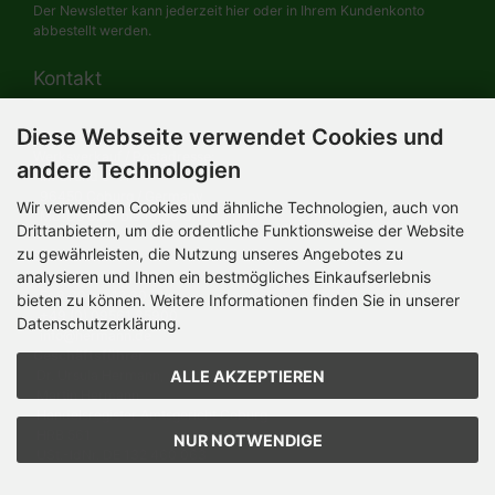
Der Newsletter kann jederzeit hier oder in Ihrem Kundenkonto
abbestellt werden.
Kontakt
Diese Webseite verwendet Cookies und
HERMANN-Spielwaren GmbH
Werksverkauf / Postadresse:
andere Technologien
Im Grund 9-11
96450 Coburg / Germany
Wir verwenden Cookies und ähnliche Technologien, auch von
Mo-Do 8.00 bis 16.30 Uhr
Drittanbietern, um die ordentliche Funktionsweise der Website
zu gewährleisten, die Nutzung unseres Angebotes zu
Bürozeiten:
Mo-Do 8.00 bis 16.30 Uhr
analysieren und Ihnen ein bestmögliches Einkaufserlebnis
Fr 8.00 bis 12.30 Uhr
bieten zu können. Weitere Informationen finden Sie in unserer
+49 (0) 09561 85900
Datenschutzerklärung.
info@hermann.de
Geschäftsführer
ALLE AKZEPTIEREN
Dr. Ursula Hermann,
Martin Hermann
Handelsregister Amtsgericht Coburg
HRB 561
NUR NOTWENDIGE
USt.-IdNr. DE 132 460 063