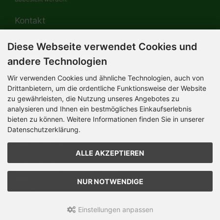
Kontakt
Diese Webseite verwendet Cookies und
HERMANN-Spielwaren GmbH
Werksverkauf / Postadresse:
andere Technologien
Im Grund 9-11
96450 Coburg / Germany
Wir verwenden Cookies und ähnliche Technologien, auch von
Mo-Do 8.00 bis 16.30 Uhr
Drittanbietern, um die ordentliche Funktionsweise der Website
zu gewährleisten, die Nutzung unseres Angebotes zu
Bürozeiten:
Mo-Do 8.00 bis 16.30 Uhr
analysieren und Ihnen ein bestmögliches Einkaufserlebnis
Fr 8.00 bis 12.30 Uhr
bieten zu können. Weitere Informationen finden Sie in unserer
+49 (0) 09561 85900
Datenschutzerklärung.
info@hermann.de
Geschäftsführer
ALLE AKZEPTIEREN
Dr. Ursula Hermann,
Martin Hermann
Handelsregister Amtsgericht Coburg
HRB 561
NUR NOTWENDIGE
USt.-IdNr. DE 132 460 063
Einstellungen anpassen
Teddy-Fabrik - by HERMANN-Coburg © 2026 | Template © 2026