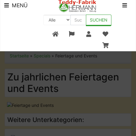
MENÜ
SUCHEN
+49 (0) 9561-8590-0
Startseite
»
Specials
»
Feiertage und Events
Zu jahrlichen Feiertagen
und Events
Weitere Unterkategorien: