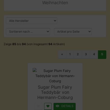
Weihnachten
Zeige
85
bis
94
(von insgesamt
94
Artikeln)
«
1
2
3
4
5
Sugar Plum Fairy
Teddybär von
Hermann-Coburg
DETAILS