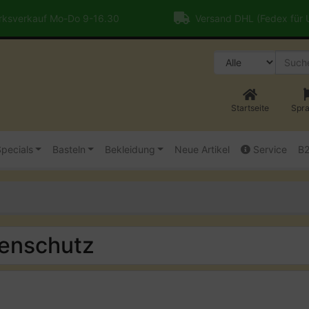
ksverkauf Mo-Do 9-16.30
Versand DHL (Fedex für
Startseite
Spr
pecials
Basteln
Bekleidung
Neue Artikel
Service
B
tenschutz