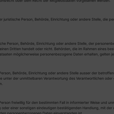
ionsrecht oder dem Recht der Mitgliedstaaten vorgesehen werden.
der juristische Person, Behörde, Einrichtung oder andere Stelle, die
tische Person, Behörde, Einrichtung oder andere Stelle, der persone
 einen Dritten handelt oder nicht. Behörden, die im Rahmen eines 
staaten möglicherweise personenbezogene Daten erhalten, gelten je
che Person, Behörde, Einrichtung oder andere Stelle ausser der betrof
e unter der unmittelbaren Verantwortung des Verantwortlichen oder d
n.
 Person freiwillig für den bestimmten Fall in informierter Weise und
 oder einer sonstigen eindeutigen bestätigenden Handlung, mit der 
fenden personenbezogenen Daten einverstanden ist.