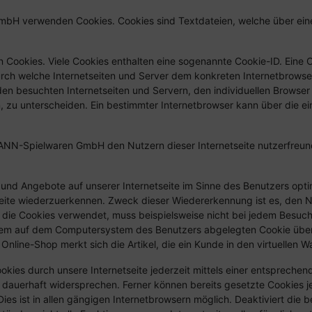
mbH verwenden Cookies. Cookies sind Textdateien, welche über ei
 Cookies. Viele Cookies enthalten eine sogenannte Cookie-ID. Eine 
durch welche Internetseiten und Server dem konkreten Internetbrow
den besuchten Internetseiten und Servern, den individuellen Browse
n, zu unterscheiden. Ein bestimmter Internetbrowser kann über die e
N-Spielwaren GmbH den Nutzern dieser Internetseite nutzerfreundli
 und Angebote auf unserer Internetseite im Sinne des Benutzers opt
tseite wiederzuerkennen. Zweck dieser Wiedererkennung ist es, den 
te, die Cookies verwendet, muss beispielsweise nicht bei jedem Besuc
 dem auf dem Computersystem des Benutzers abgelegten Cookie übern
nline-Shop merkt sich die Artikel, die ein Kunde in den virtuellen W
kies durch unsere Internetseite jederzeit mittels einer entsprechen
dauerhaft widersprechen. Ferner können bereits gesetzte Cookies je
s ist in allen gängigen Internetbrowsern möglich. Deaktiviert die b