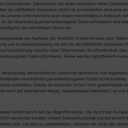
erem Unternehmen. Datenschutz hat einen besonders hohen Stellenwe
eiten der HERMANN-Spielwaren GmbH ist grundsätzlich ohne jede A
ices unseres Unternehmens über unsere Internetseite in Anspruch n
Ist die Verarbeitung personenbezogener Daten erforderlich und best
Einwilligung der betroffenen Person ein.
spielsweise des Namens, der Anschrift, E-Mail-Adresse oder Telefon
nung und in übereinstimmung mit den für die HERMANN-Spielwaren 
nschutzerklärung möchte unser Unternehmen die öffentlichkeit übe
nenbezogenen Daten informieren. Ferner werden betroffene Personen
Verarbeitung Verantwortlicher zahlreiche technische und organisa
nternetseite verarbeiteten personenbezogenen Daten sicherzustellen
ücken aufweisen, sodass ein absoluter Schutz nicht gewährleistet w
n auch auf alternativen Wegen, beispielsweise telefonisch, an uns z
ren GmbH beruht auf den Begrifflichkeiten, die durch den Europäi
O) verwendet wurden. Unsere Datenschutzerklärung soll sowohl für 
ndlich sein. Um dies zu gewährleisten, möchten wir vorab die verwen