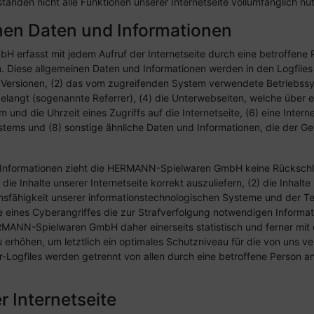
änden nicht alle Funktionen unserer Internetseite vollumfänglich nu
nen Daten und Informationen
 erfasst mit jedem Aufruf der Internetseite durch eine betroffene 
. Diese allgemeinen Daten und Informationen werden in den Logfiles
ersionen, (2) das vom zugreifenden System verwendete Betriebssyst
elangt (sogenannte Referrer), (4) die Unterwebseiten, welche über 
und die Uhrzeit eines Zugriffs auf die Internetseite, (6) eine Intern
stems und (8) sonstige ähnliche Daten und Informationen, die der Ge
 Informationen zieht die HERMANN-Spielwaren GmbH keine Rückschlü
ie Inhalte unserer Internetseite korrekt auszuliefern, (2) die Inhalt
onsfähigkeit unserer informationstechnologischen Systeme und der Te
e eines Cyberangriffes die zur Strafverfolgung notwendigen Informa
MANN-Spielwaren GmbH daher einerseits statistisch und ferner mit
 erhöhen, um letztlich ein optimales Schutzniveau für die von uns
er-Logfiles werden getrennt von allen durch eine betroffene Pers
r Internetseite