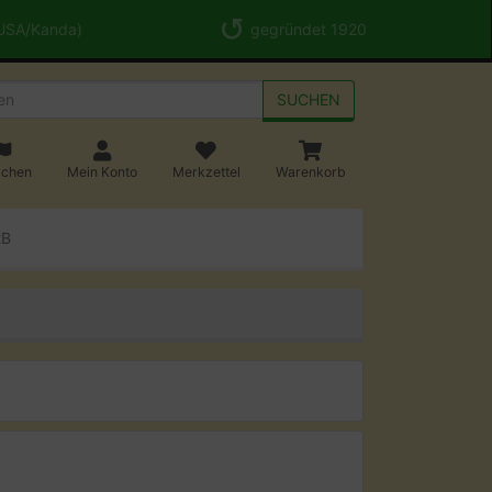
 USA/Kanda)
gegründet 1920
SUCHEN
achen
Mein Konto
Merkzettel
Warenkorb
2B