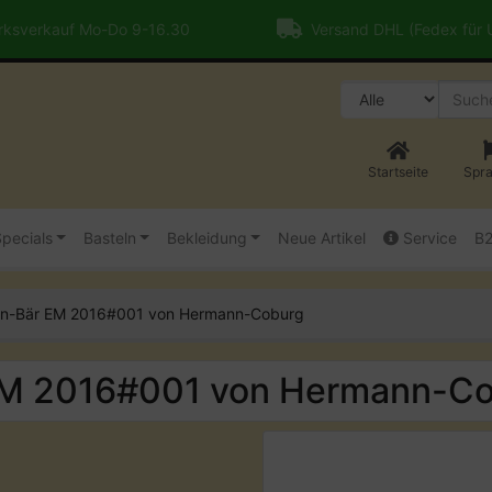
ksverkauf Mo-Do 9-16.30
Versand DHL (Fedex für
Startseite
Spr
pecials
Basteln
Bekleidung
Neue Artikel
Service
B
an-Bär EM 2016#001 von Hermann-Coburg
EM 2016#001 von Hermann-C