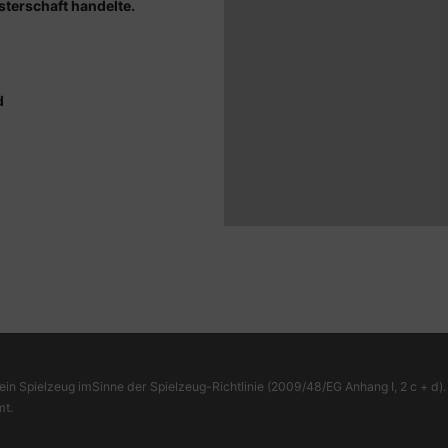
terschaft handelte.
d
ein Spielzeug imSinne der Spielzeug-Richtlinie (2009/48/EG Anhang I, 2 c + d). 
mt.