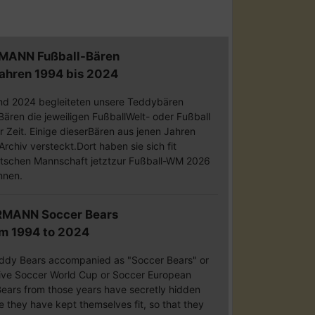
MANN Fußball-Bären
Jahren 1994 bis 2024
nd 2024 begleiteten unsere Teddybären
ären die jeweiligen FußballWelt- oder Fußball
r Zeit. Einige dieserBären aus jenen Jahren
rchiv versteckt.Dort haben sie sich fit
utschen Mannschaft jetztzur Fußball-WM 2026
nnen.
RMANN Soccer Bears
om 1994 to 2024
ddy Bears accompanied as "Soccer Bears" or
ive Soccer World Cup or Soccer European
ars from those years have secretly hidden
e they have kept themselves fit, so that they