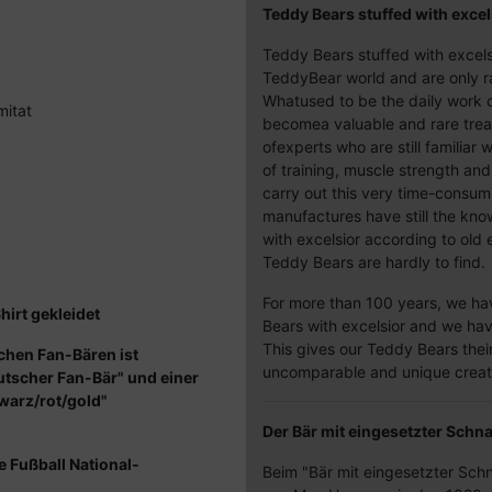
Teddy Bears stuffed with excel
Teddy Bears stuffed with excelsi
TeddyBear world and are only ra
Whatused to be the daily work 
mitat
becomea valuable and rare trea
ofexperts who are still familiar w
of training, muscle strength and
carry out this very time-consu
manufactures have still the kn
with excelsior according to old
Teddy Bears are hardly to find.
For more than 100 years, we hav
hirt gekleidet
Bears with excelsior and we hav
This gives our Teddy Bears the
schen Fan-Bären ist
uncomparable and unique creatu
utscher Fan-Bär" und einer
warz/rot/gold"
Der Bär mit eingesetzter Sch
e Fußball National-
Beim "Bär mit eingesetzter Schn