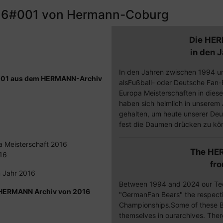
016#001 von Hermann-Coburg
Die HER
in den 
In den Jahren zwischen 1994 u
. 001 aus dem HERMANN-Archiv
alsFußball- oder Deutsche Fan-B
Europa Meisterschaften in diese
haben sich heimlich in unserem A
gehalten, um heute unserer De
fest die Daumen drücken zu kö
pa Meisterschaft 2016
The HE
16
fr
m Jahr 2016
Between 1994 and 2024 our Te
 HERMANN Archiv von 2016
"GermanFan Bears" the respect
Championships.Some of these Be
themselves in ourarchives. Ther