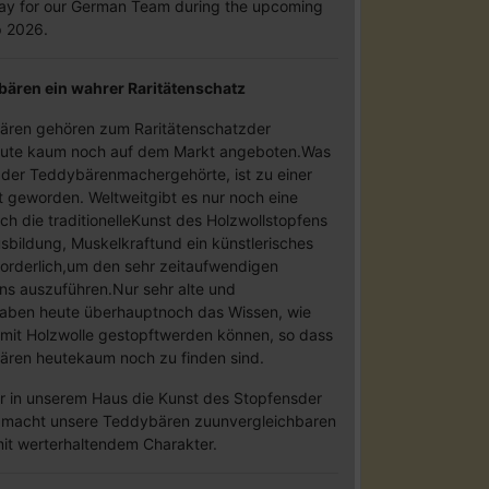
oday for our German Team during the upcoming
 2026.
bären ein wahrer Raritätenschatz
bären gehören zum Raritätenschatzder
ute kaum noch auf dem Markt angeboten.Was
 der Teddybärenmachergehörte, ist zu einer
t geworden. Weltweitgibt es nur noch eine
ch die traditionelleKunst des Holzwollstopfens
sbildung, Muskelkraftund ein künstlerisches
orderlich,um den sehr zeitaufwendigen
ns auszuführen.Nur sehr alte und
haben heute überhauptnoch das Wissen, wie
mit Holzwolle gestopftwerden können, so dass
ären heutekaum noch zu finden sind.
ir in unserem Haus die Kunst des Stopfensder
s macht unsere Teddybären zuunvergleichbaren
it werterhaltendem Charakter.