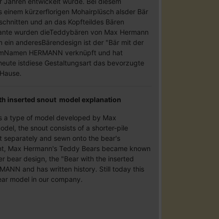
 Jahren entwickelt wurde. Bei diesem
 einem kürzerflorigen Mohairplüsch alsder Bär
schnitten und an das Kopfteildes Bären
riante wurden dieTeddybären von Max Hermann
ein anderesBärendesign ist der "Bär mit der
demNamen HERMANN verknüpft und hat
eute istdiese Gestaltungsart das bevorzugte
 Hause.
h inserted snout model explanation
 is a type of model developed by Max
del, the snout consists of a shorter-pile
cut separately and sewn onto the bear's
iant, Max Hermann's Teddy Bears became known
r bear design, the "Bear with the inserted
MANN and has written history. Still today this
ear model in our company.