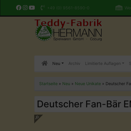
+49 (0) 9561-8590-0
Wer
Neu
Archiv
Limitierte Auflagen
S
Startseite
»
Neu
»
Neue Unikate
»
Deutscher F
Deutscher Fan-Bär 