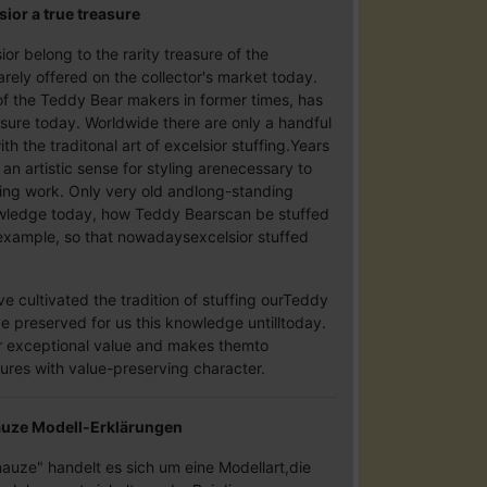
sior a true treasure
or belong to the rarity treasure of the
rely offered on the collector's market today.
of the Teddy Bear makers in former times, has
sure today. Worldwide there are only a handful
ith the traditonal art of excelsior stuffing.Years
 an artistic sense for styling arenecessary to
ming work. Only very old andlong-standing
owledge today, how Teddy Bearscan be stuffed
 example, so that nowadaysexcelsior stuffed
e cultivated the tradition of stuffing ourTeddy
e preserved for us this knowledge untilltoday.
ir exceptional value and makes themto
res with value-preserving character.
nauze Modell-Erklärungen
auze" handelt es sich um eine Modellart,die