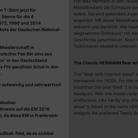
von Max Hermann in den 1920er
Modellbesteht die Schnauze aus
 T-Shirt jetzt für
selbst. Sie wird gesondert zuge
Sterne für die 4
angenäht. Mit dieser Modellva
972, 1990 und 2014
bekannt und berühmt. Wie kaum 
ikots der Deutschen National-
eingesetzten Schnauze" mit 
Geschichte geschrieben. Noch h
Teddybären-Modell in unserem
 Meisterschaft in
Deutscher Fan Bär eine aus
e" in den Deutschland
The Classic HERMANN Bear wit
 Filz genähten Schal in den
.
The "Bear with inserted snout"
Hermannin the 1920s. For this mo
d aufwendig und sehrwertvoll
plushthan the bear itself. It is 
headpart. With this model var
andfamous. Like hardly any othe
iduellen
snout"is linked to the name HER
inweis auf die EM 2016
designis the preferred Teddy B
 da diese EM in Frankreich
Fußball-Feld, da es sichbei