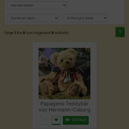
1
Zeige
1
bis
9
(von insgesamt
9
Artikeln)
Papageno Teddybär
von Hermann-Coburg
DETAILS