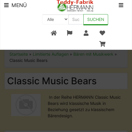
MENÜ
SUCHEN
+49 (0) 9561-8590-0
Startseite
»
Limitierte Auflagen
»
Bären mit Musikwerk
»
Classic Music Bears
Classic Music Bears
In der Reihe HERMANN Classic Music
Bears wird klassische Musik in
Beziehung gesetzt zu klassischem
Bärendesign.