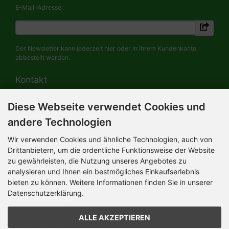
E-Mail-Adresse:
Der Newsletter kann jederzeit hier oder in Ihrem Kundenkonto
abbestellt werden.
Kontakt
Diese Webseite verwendet Cookies und
HERMANN-Spielwaren GmbH
Werksverkauf / Postadresse:
andere Technologien
Im Grund 9-11
96450 Coburg / Germany
Wir verwenden Cookies und ähnliche Technologien, auch von
Mo-Do 8.00 bis 16.30 Uhr
Drittanbietern, um die ordentliche Funktionsweise der Website
zu gewährleisten, die Nutzung unseres Angebotes zu
Bürozeiten:
Mo-Do 8.00 bis 16.30 Uhr
analysieren und Ihnen ein bestmögliches Einkaufserlebnis
Fr 8.00 bis 12.30 Uhr
bieten zu können. Weitere Informationen finden Sie in unserer
+49 (0) 09561 85900
Datenschutzerklärung.
info@hermann.de
Geschäftsführer
ALLE AKZEPTIEREN
Dr. Ursula Hermann,
Martin Hermann