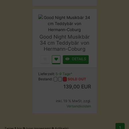
Good Night Musikbär
34 cm Teddybär von
Hermann-Coburg
DETAILS
Lieferzeit:
5-9 Tage*
Bestand:
SOLD OUT
139,00 EUR
inkl. 19 % MwSt. zzgl.
Versandkosten
1
Zeige
1
bis
9
(von insgesamt
9
Artikeln)