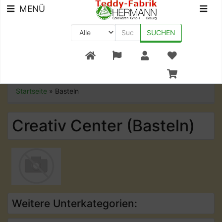
MENÜ
SUCHEN
+49 (0) 9561-8590-0
Startseite
»
Basteln
Creativ Center (Basteln)
Weitere Unterkategorien: