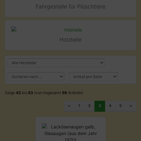
Fahrgestelle für Plüschtiere
Holzteile
Zeige
43
bis
63
(von insgesamt
98
Artikeln)
«
1
2
3
4
5
»