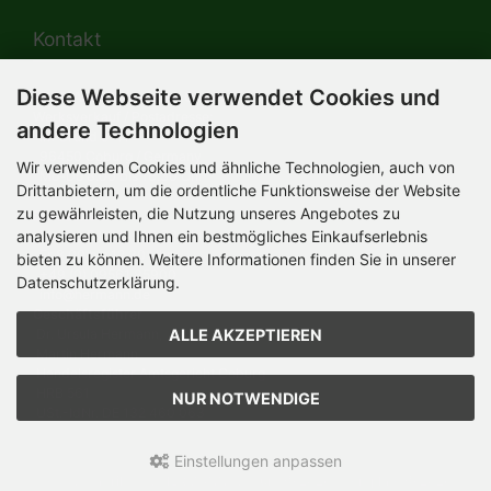
Kontakt
Diese Webseite verwendet Cookies und
HERMANN-Spielwaren GmbH
Werksverkauf / Postadresse:
andere Technologien
Im Grund 9-11
96450 Coburg / Germany
Wir verwenden Cookies und ähnliche Technologien, auch von
Mo-Do 8.00 bis 16.30 Uhr
Drittanbietern, um die ordentliche Funktionsweise der Website
zu gewährleisten, die Nutzung unseres Angebotes zu
Bürozeiten:
Mo-Do 8.00 bis 16.30 Uhr
analysieren und Ihnen ein bestmögliches Einkaufserlebnis
Fr 8.00 bis 12.30 Uhr
bieten zu können. Weitere Informationen finden Sie in unserer
+49 (0) 09561 85900
Datenschutzerklärung.
info@hermann.de
Geschäftsführer
ALLE AKZEPTIEREN
Dr. Ursula Hermann,
Martin Hermann
Handelsregister Amtsgericht Coburg
HRB 561
NUR NOTWENDIGE
USt.-IdNr. DE 132 460 063
Einstellungen anpassen
Teddy-Fabrik - by HERMANN-Coburg © 2026 | Template © 2026