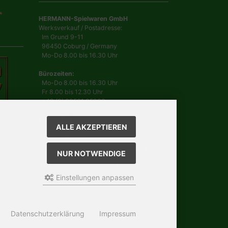
HERMANN-Spielwaren GmbH
Werksverkauf / Postadresse:
Im Grund 9-11
96450 Coburg / Germany
Mo-Do 8.00 bis 16.30 Uhr
Bürozeiten:
Mo-Do 8.00 bis 16.30 Uhr
Fr 8.00 bis 12.30 Uhr
+49 (0) 09561 85900
info@hermann.de
Geschäftsführer
ALLE AKZEPTIEREN
Dr. Ursula Hermann,
Martin Hermann
Handelsregister Amtsgericht Coburg
NUR NOTWENDIGE
HRB 561
USt.-IdNr. DE 132 460 063
Einstellungen anpassen
Datenschutzerklärung
Impressum