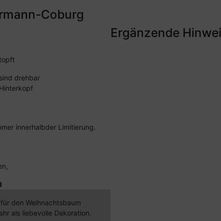
ermann-Coburg
Ergänzende Hinwei
topft
sind drehbar
Hinterkopf
mer innerhalbder Limitierung.
en,
d
t für den Weihnachtsbaum
hr als liebevolle Dekoration.