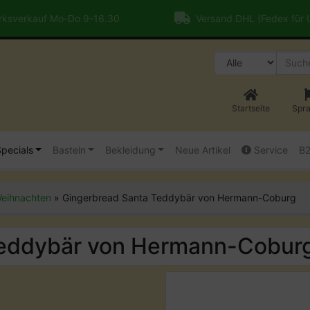
ksverkauf Mo-Do 9-16.30
Versand DHL (Fedex für
Startseite
Spr
pecials
Basteln
Bekleidung
Neue Artikel
Service
B
eihnachten
»
Gingerbread Santa Teddybär von Hermann-Coburg
Teddybär von Hermann-Cobur