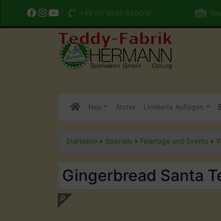
+49 (0) 9561-8590-0
Wer
Neu
Archiv
Limitierte Auflagen
S
Startseite
»
Specials
»
Feiertage und Events
»
W
Gingerbread Santa 