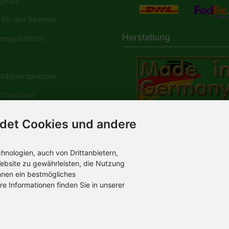
etips
für den Sammler
Herstellung
engeschichte
tätsversprechen
Checkliste
ANN-Spielwaren in der
det Cookies und andere
Social Media
dia
nologien, auch von Drittanbietern,
ebsite zu gewährleisten, die Nutzung
hnen ein bestmögliches
re Informationen finden Sie in unserer