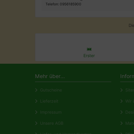
Telefon: 0956185900
Di
Erster
Mehr über...
Infor
Gutscheine
Site
Lieferzeit
Wir ü
Impressum
Desi
Unsere AGB
Mate