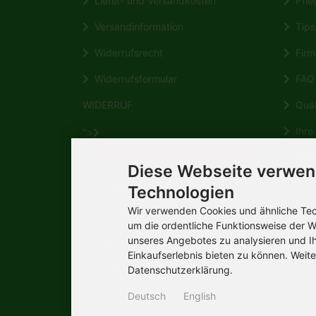
Liefer- und Versandkosten
Pfleg
Versandinformation
Tips 
Widerrufsrecht
Firm
Widerrufsformular
FAQ
WIDERRUF
Quali
Ihre 
">
WIDERRUF
HERM
Diese Webseite verwen
Wikipe
Technologien
Zahlungsmöglichkeiten
Wir verwenden Cookies und ähnliche Tech
Kontakt
um die ordentliche Funktionsweise der W
unseres Angebotes zu analysieren und I
Allgemeine Verbraucherinformation
Einkaufserlebnis bieten zu können. Weite
Privatsphäre und Datenschutz
Datenschutzerklärung.
Cookie Einstellungen
Deutsch
English