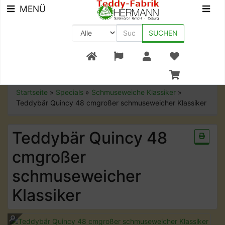
MENÜ
SUCHEN
+49 (0) 9561-8590-0
Startseite
»
Specials
»
Schmuseweiche Klassiker
»
Teddybär Quincy 48 cmgroßer schmuseweicher Klassiker
Teddybär Quincy 48
cmgroßer
schmuseweicher
Klassiker