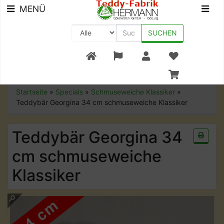
MENÜ
SUCHEN
+49 (0) 9561-8590-0
Startseite
»
Specials
»
Schmuseweiche Klassiker
»
Teddybär Georgina 34 cm schmuseweiche Klassiker
Teddybär Georgina 34
cm schmuseweiche
Klassiker