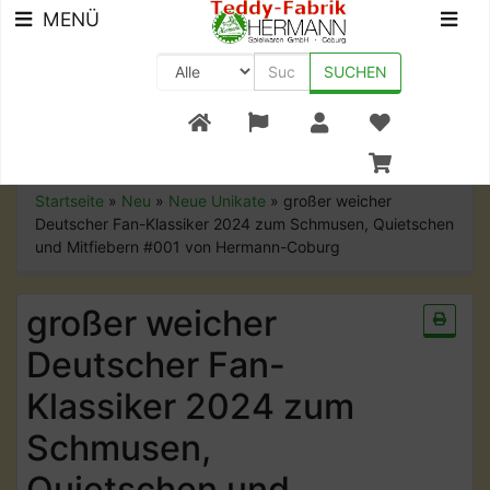
MENÜ
SUCHEN
+49 (0) 9561-8590-0
Startseite
»
Neu
»
Neue Unikate
»
großer weicher
Deutscher Fan-Klassiker 2024 zum Schmusen, Quietschen
und Mitfiebern #001 von Hermann-Coburg
großer weicher
Deutscher Fan-
Klassiker 2024 zum
Schmusen,
Quietschen und