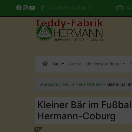
+49 (0) 9561-8590-0
Wer
Neu
Archiv
Limitierte Auflagen
S
Startseite
»
Neu
»
Neue Unikate
»
Kleiner Bär
Kleiner Bär im Fußb
Hermann-Coburg