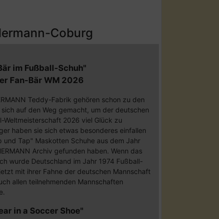
 Hermann-Coburg
Bär im Fußball-Schuh"
er Fan-Bär WM 2026
r HERMANN Teddy-Fabrik gehören schon zu den
 sich auf den Weg gemacht, um der deutschen
l-Weltmeisterschaft 2026 viel Glück zu
ger haben sie sich etwas besonderes einfallen
"Tip und Tap" Maskotten Schuhe aus dem Jahr
im HERMANN Archiv gefunden haben. Wenn das
lich wurde Deutschland im Jahr 1974 Fußball-
e jetzt mit ihrer Fahne der deutschen Mannschaft
auch allen teilnehmenden Mannschaften
e.
Bear in a Soccer Shoe"