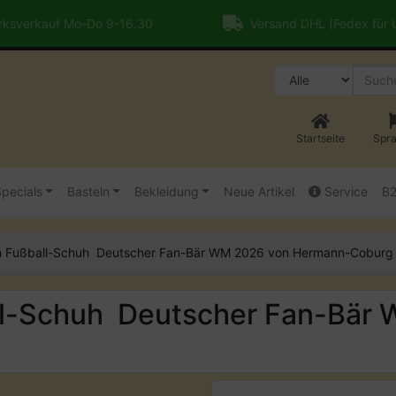
ksverkauf Mo-Do 9-16.30
Versand DHL (Fedex für
Startseite
Spr
pecials
Basteln
Bekleidung
Neue Artikel
Service
B
 im Fußball-Schuh Deutscher Fan-Bär WM 2026 von Hermann-Coburg
all-Schuh Deutscher Fan-Bär