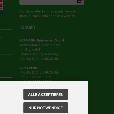
Der Newsletter kann jederzeit hier oder in
Ihrem Kundenkonto abbestellt werden.
Kontakt
HERMANN-Spielwaren GmbH
Werksverkauf / Postadresse:
Im Grund 9-11
96450 Coburg / Germany
Mo-Do 8.00 bis 16.30 Uhr
Bürozeiten:
Mo-Do 8.00 bis 16.30 Uhr
Fr 8.00 bis 12.30 Uhr
+49 (0) 09561 85900
info@hermann.de
Geschäftsführer
ALLE AKZEPTIEREN
Dr. Ursula Hermann,
Martin Hermann
Handelsregister Amtsgericht Coburg
NUR NOTWENDIGE
HRB 561
USt.-IdNr. DE 132 460 063