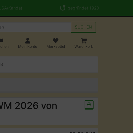
 USA/Kanda)
gegründet 1920
SUCHEN
achen
Mein Konto
Merkzettel
Warenkorb
2B
 WM 2026 von