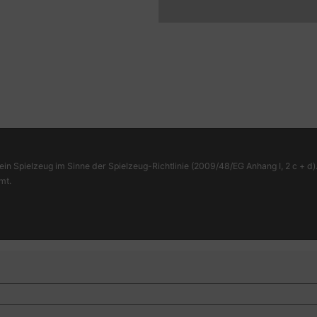
ein Spielzeug im Sinne der Spielzeug-Richtlinie (2009/48/EG Anhang I, 2 c + d).
mt.