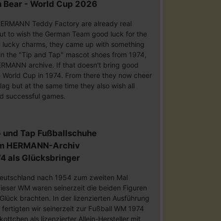
 Bear - World Cup 2026
e HERMANN Teddy Factory are already real
ut to wish the German Team good luck for the
e lucky charms, they came up with something
 in the "Tip and Tap" mascot shoes from 1974,
ERMANN archive. If that doesn't bring good
 World Cup in 1974. From there they now cheer
ag but at the same time they also wish all
nd successful games.
p und Tap Fußballschuhe
em HERMANN-Archiv
4 als Glücksbringer
eutschland nach 1954 zum zweiten Mal
ieser WM waren seinerzeit die beiden Figuren
Glück brachten. In der lizenzierten Ausführung
" fertigten wir seinerzeit zur Fußball WM 1974
ottchen als lizenzierter Allein-Hersteller mit