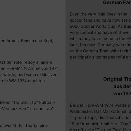
German Fan
Even the very little ones in th
soccer fans and have now set o
2026 Soccer World Cup. As tru
very special and have sit down
which they have found in the H
ren Armen, Beinen und Kopf,
luck, because Germany won the
on the German Team with their fl
participating teams peaceful a
itzt der rote Teddy in einem
 den HERMANN Archiv von 1974,
 wurde, und wir in exklusiver
Original Ti
ür die WM 1974 machten
aus d
von 197
inken "Tip und Tap" Fußball-
Bei der Heim-WM 1974 wurde D
ht-Vermerk von "Tip und Tap"
Weltmeister. Das Maskottchen d
"Tip und Tap", die Deutschland 
"Stoff kombiniert mit Hart-Vinyl
schwenkt der Teddy eine
das offizielle "Tip und Tap" Mask