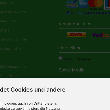
ber uns ...
gn-Wettbewerbe
rialkunde
Versandpartner
etips
für den Sammler
Herstellung
engeschichte
tätsversprechen
Social Media
Checkliste
ANN-Spielwaren in der
det Cookies und andere
dia
nologien, auch von Drittanbietern,
ebsite zu gewährleisten, die Nutzung