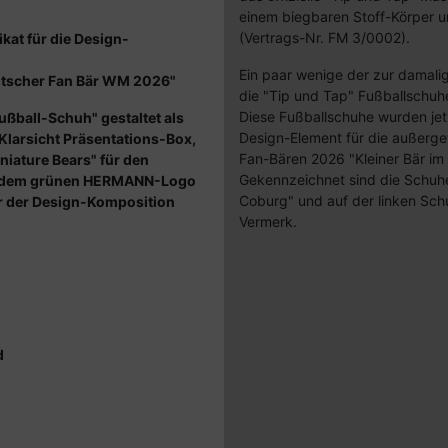
einem biegbaren Stoff-Körper u
(Vertrags-Nr. FM 3/0002).
ikat für die Design-
Ein paar wenige der zur damalig
eutscher Fan Bär WM 2026"
die "Tip und Tap" Fußballschu
Diese Fußballschuhe wurden jet
ußball-Schuh" gestaltet als
Design-Element für die außerg
 Klarsicht Präsentations-Box,
Fan-Bären 2026 "Kleiner Bär im
niature Bears" für den
Gekennzeichnet sind die Schuh
it dem grünen HERMANN-Logo
Coburg" und auf der linken Sch
ler der Design-Komposition
Vermerk.
d