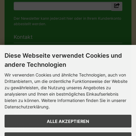
Der Newsletter kann jederzeit hier oder in Ihrem Kundenkonto
abbestellt werden.
Kontakt
HERMANN-Spielwaren GmbH
Diese Webseite verwendet Cookies und
Werksverkauf / Postadresse:
andere Technologien
Im Grund 9-11
96450 Coburg / Germany
Wir verwenden Cookies und ähnliche Technologien, auch von
Mo-Do 8.00 bis 16.30 Uhr
Drittanbietern, um die ordentliche Funktionsweise der Website
Bürozeiten:
zu gewährleisten, die Nutzung unseres Angebotes zu
Mo-Do 8.00 bis 16.30 Uhr
analysieren und Ihnen ein bestmögliches Einkaufserlebnis
Fr 8.00 bis 12.30 Uhr
bieten zu können. Weitere Informationen finden Sie in unserer
+49 (0) 09561 85900
Datenschutzerklärung.
info@hermann.de
Geschäftsführer
Dr. Ursula Hermann,
ALLE AKZEPTIEREN
Martin Hermann
Handelsregister Amtsgericht Coburg
HRB 561