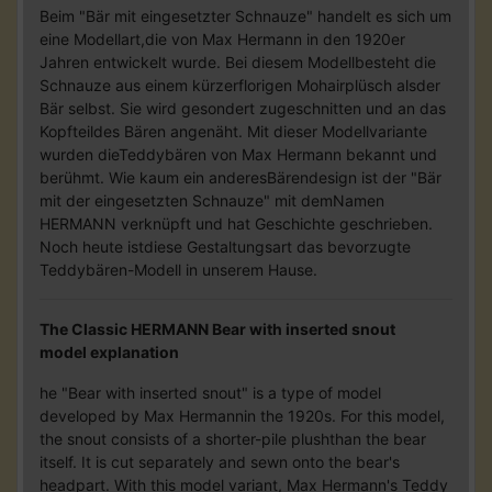
Beim "Bär mit eingesetzter Schnauze" handelt es sich um
eine Modellart,die von Max Hermann in den 1920er
Jahren entwickelt wurde. Bei diesem Modellbesteht die
Schnauze aus einem kürzerflorigen Mohairplüsch alsder
Bär selbst. Sie wird gesondert zugeschnitten und an das
Kopfteildes Bären angenäht. Mit dieser Modellvariante
wurden dieTeddybären von Max Hermann bekannt und
berühmt. Wie kaum ein anderesBärendesign ist der "Bär
mit der eingesetzten Schnauze" mit demNamen
HERMANN verknüpft und hat Geschichte geschrieben.
Noch heute istdiese Gestaltungsart das bevorzugte
Teddybären-Modell in unserem Hause.
The Classic HERMANN Bear with inserted snout
model explanation
he "Bear with inserted snout" is a type of model
developed by Max Hermannin the 1920s. For this model,
the snout consists of a shorter-pile plushthan the bear
itself. It is cut separately and sewn onto the bear's
headpart. With this model variant, Max Hermann's Teddy