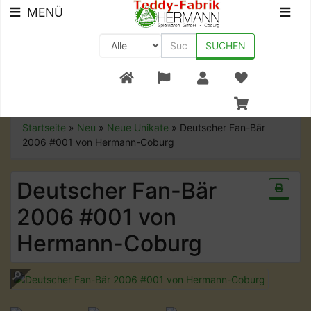
MENÜ
SUCHEN
+49 (0) 9561-8590-0
Startseite
»
Neu
»
Neue Unikate
»
Deutscher Fan-Bär
2006 #001 von Hermann-Coburg
Deutscher Fan-Bär
2006 #001 von
Hermann-Coburg