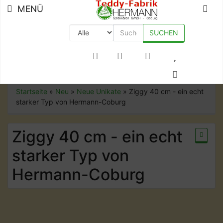
MENÜ
SUCHEN
+49 (0) 9561-8590-0
Startseite
»
Neu
»
Neue Unikate
»
Ziggy 40 cm - ein echt
starker Typ von Hermann-Coburg
Ziggy 40 cm - ein echt
starker Typ von
Hermann-Coburg