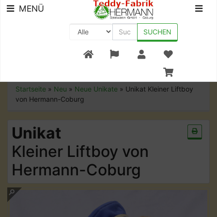
MENÜ
SUCHEN
+49 (0) 9561-8590-0
Startseite
»
Neu
»
Neue Unikate
»
Unikat Kleiner Liftboy
von Hermann-Coburg
Unikat
Kleiner Liftboy von
Hermann-Coburg