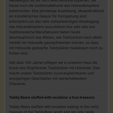
Weltweitgibt es nur noch eine Handvoll Experten, die
heute noch die traditionelleKunst des Holzwollstopfens
beherrschen. Eine jahrelange Ausbildung, Muskelkraftund
ein künstlerisches Gespür für Formgebung sind
erforderlich,um den sehr zeitaufwendigen Arbeitsgang
des Holzwollstopfens auszuführen.Nur sehr alte und
traditionsreiche Manufakturen haben heute
überhauptnoch das Wissen, wie Teddybären nach altem
Vorbild mit Holzwolle gestopftwerden können, so dass
mit Holzwolle gestopfte Teddybären heutekaum noch zu
finden sind.
Seit über 100 Jahren pflegen wir in unserem Haus die
Kunst des Stopfensder Teddybären mit Holzwolle. Dies
macht unsere Teddybären zuunvergleichbaren und
einzigartigen Geschöpfen mit werterhaltendem
Charakter.
Teddy Bears stuffed with excelsior a true treasure
Teddy Bears stuffed with excelsior belong to the rarity
treasure of the TeddyBear world and are only rarely