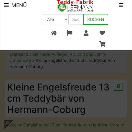
MENÜ
SUCHEN
+49 (0) 9561-8590-0
Startseite
»
Limitierte Auflagen
»
Durch das Jahr
»
Ornamente
»
Kleine Engelsfreude 13 cm Teddybär von
Hermann-Coburg
Kleine Engelsfreude 13
cm Teddybär von
Hermann-Coburg