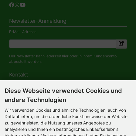
Newsletter-Anmeldung
E-Mail-Adresse:
Der Newsletter kann jederzeit hier oder in Ihrem Kundenkonto
abbestellt werden.
Kontakt
Diese Webseite verwendet Cookies und
HERMANN-Spielwaren GmbH
Werksverkauf / Postadresse:
andere Technologien
Im Grund 9-11
96450 Coburg / Germany
Wir verwenden Cookies und ähnliche Technologien, auch von
Mo-Do 8.00 bis 16.30 Uhr
Drittanbietern, um die ordentliche Funktionsweise der Website
zu gewährleisten, die Nutzung unseres Angebotes zu
Bürozeiten:
Mo-Do 8.00 bis 16.30 Uhr
analysieren und Ihnen ein bestmögliches Einkaufserlebnis
Fr 8.00 bis 12.30 Uhr
bieten zu können. Weitere Informationen finden Sie in unserer