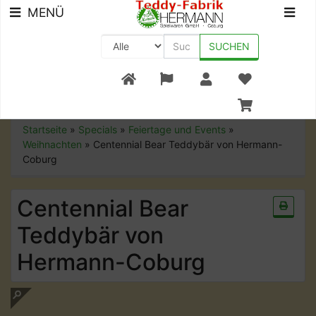
MENÜ
SUCHEN
+49 (0) 9561-8590-0
Startseite
»
Specials
»
Feiertage und Events
»
Weihnachten
»
Centennial Bear Teddybär von Hermann-
Coburg
Centennial Bear
Teddybär von
Hermann-Coburg