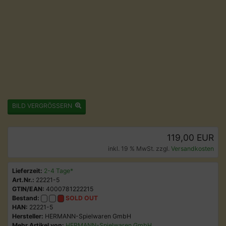
BILD VERGRÖSSERN
119,00 EUR
inkl. 19 % MwSt. zzgl.
Versandkosten
Lieferzeit:
2-4 Tage*
Art.Nr.:
22221-5
GTIN/EAN:
4000781222215
Bestand:
SOLD OUT
HAN:
22221-5
Hersteller:
HERMANN-Spielwaren GmbH
Mehr Artikel von:
HERMANN-Spielwaren GmbH