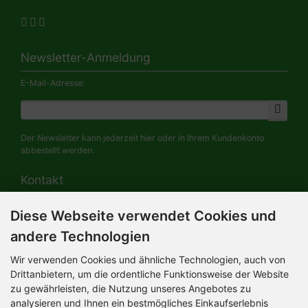
Newsletter-Anmeldung
E-Mail-Adresse:
Der Newsletter kann jederzeit hier oder in Ihrem Kundenkonto
abbestellt werden.
Kontakt
Diese Webseite verwendet Cookies und
HERMANN-Spielwaren GmbH
Werksverkauf / Postadresse:
andere Technologien
Im Grund 9-11
96450 Coburg / Germany
Wir verwenden Cookies und ähnliche Technologien, auch von
Mo-Do 8.00 bis 16.30 Uhr
Drittanbietern, um die ordentliche Funktionsweise der Website
zu gewährleisten, die Nutzung unseres Angebotes zu
Bürozeiten:
analysieren und Ihnen ein bestmögliches Einkaufserlebnis
Mo-Do 8.00 bis 16.30 Uhr