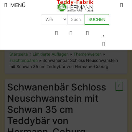
MENÜ
SUCHEN
+49 (0) 9561-8590-0
Startseite
»
Limitierte Auflagen
»
Themenwelten
»
Trachtenbären
»
Schwanenbär Schloss Neuschwanstein
mit Schwan 35 cm Teddybär von Hermann-Coburg
Schwanenbär Schloss
Neuschwanstein mit
Schwan 35 cm
Teddybär von
Hermann-Coburg