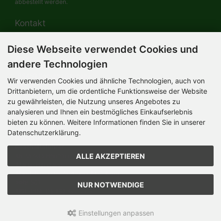
abbestellt werden.
Kontakt
Diese Webseite verwendet Cookies und
HERMANN-Spielwaren GmbH
Werksverkauf / Postadresse:
andere Technologien
Im Grund 9-11
96450 Coburg / Germany
Wir verwenden Cookies und ähnliche Technologien, auch von
Mo-Do 8.00 bis 16.30 Uhr
Drittanbietern, um die ordentliche Funktionsweise der Website
zu gewährleisten, die Nutzung unseres Angebotes zu
Bürozeiten:
Mo-Do 8.00 bis 16.30 Uhr
analysieren und Ihnen ein bestmögliches Einkaufserlebnis
Fr 8.00 bis 12.30 Uhr
bieten zu können. Weitere Informationen finden Sie in unserer
+49 (0) 09561 85900
Datenschutzerklärung.
info@hermann.de
Geschäftsführer
ALLE AKZEPTIEREN
Dr. Ursula Hermann,
Martin Hermann
Handelsregister Amtsgericht Coburg
HRB 561
NUR NOTWENDIGE
USt.-IdNr. DE 132 460 063
Einstellungen anpassen