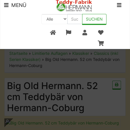
MENÜ
SUCHEN
+49 (0) 9561-8590-0
Startseite
»
Limitierte Auflagen
»
Klassiker
»
Classics (inkl
Serien Klassiker)
»
Big Old Hermann. 52 cm Teddybär von
Hermann-Coburg
Big Old Hermann. 52
cm Teddybär von
Hermann-Coburg