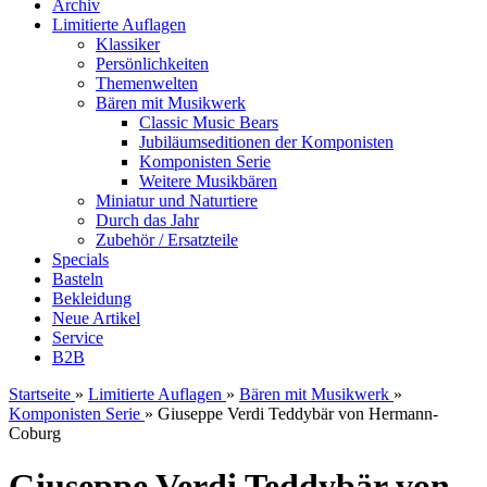
Archiv
Limitierte Auflagen
Klassiker
Persönlichkeiten
Themenwelten
Bären mit Musikwerk
Classic Music Bears
Jubiläumseditionen der Komponisten
Komponisten Serie
Weitere Musikbären
Miniatur und Naturtiere
Durch das Jahr
Zubehör / Ersatzteile
Specials
Basteln
Bekleidung
Neue Artikel
Service
B2B
Startseite
»
Limitierte Auflagen
»
Bären mit Musikwerk
»
Komponisten Serie
»
Giuseppe Verdi Teddybär von Hermann-
Coburg
Giuseppe Verdi Teddybär von