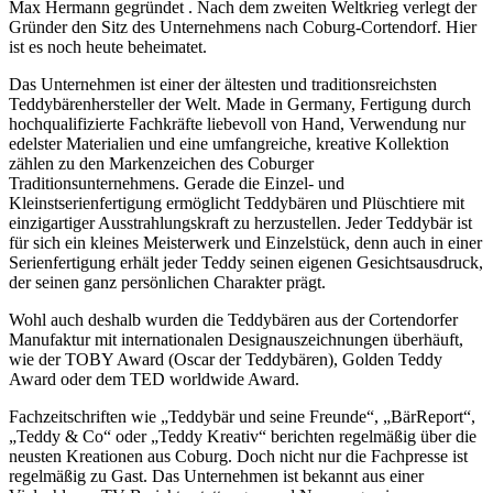
Max Hermann gegründet . Nach dem zweiten Weltkrieg verlegt der
Gründer den Sitz des Unternehmens nach Coburg-Cortendorf. Hier
ist es noch heute beheimatet.
Das Unternehmen ist einer der ältesten und traditionsreichsten
Teddybärenhersteller der Welt. Made in Germany, Fertigung durch
hochqualifizierte Fachkräfte liebevoll von Hand, Verwendung nur
edelster Materialien und eine umfangreiche, kreative Kollektion
zählen zu den Markenzeichen des Coburger
Traditionsunternehmens. Gerade die Einzel- und
Kleinstserienfertigung ermöglicht Teddybären und Plüschtiere mit
einzigartiger Ausstrahlungskraft zu herzustellen. Jeder Teddybär ist
für sich ein kleines Meisterwerk und Einzelstück, denn auch in einer
Serienfertigung erhält jeder Teddy seinen eigenen Gesichtsausdruck,
der seinen ganz persönlichen Charakter prägt.
Wohl auch deshalb wurden die Teddybären aus der Cortendorfer
Manufaktur mit internationalen Designauszeichnungen überhäuft,
wie der TOBY Award (Oscar der Teddybären), Golden Teddy
Award oder dem TED worldwide Award.
Fachzeitschriften wie „Teddybär und seine Freunde“, „BärReport“,
„Teddy & Co“ oder „Teddy Kreativ“ berichten regelmäßig über die
neusten Kreationen aus Coburg. Doch nicht nur die Fachpresse ist
regelmäßig zu Gast. Das Unternehmen ist bekannt aus einer