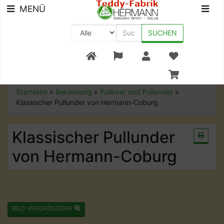
MENÜ
SUCHEN
+49 (0) 9561-8590-0
Startseite
»
Bekleidung
»
Pullover und Pullunder
»
Klassischer Pullunder von Hermann-Coburg
Klassischer Pullunder
von Hermann-Coburg
BILD VERGRÖSSERN