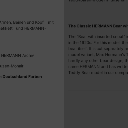
 Armen, Beinen und Kopf, mit
The Classic HERMANN Bear wit
etikett und HERMANN-
The "Bear with inserted snout"
in the 1920s. For this model, the
bear itself. It is cut separately
model variant, Max Hermann's
em HERMANN Archiv
hardly any other bear design, th
nauzen-Mohair
name HERMANN and has written hi
Teddy Bear model in our compa
den Deutschland Farben