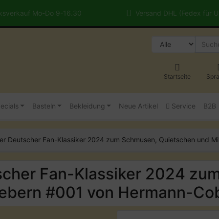
sverkauf Mo-Do 9-16.30
Versand DHL (Fedex für 
Startseite
Spr
ecials
Basteln
Bekleidung
Neue Artikel
Service
B2B
er Deutscher Fan-Klassiker 2024 zum Schmusen, Quietschen und M
scher Fan-Klassiker 2024 zu
iebern #001 von Hermann-Co