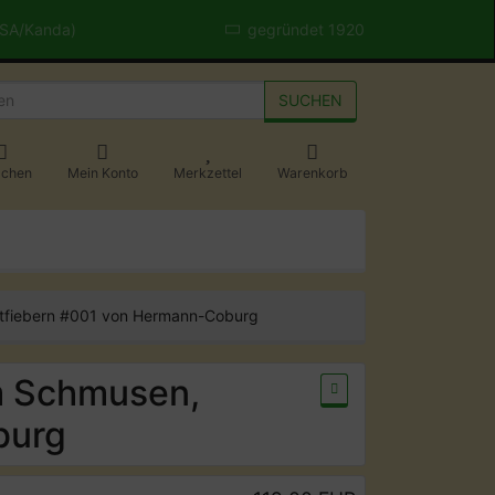
USA/Kanda)
gegründet 1920
SUCHEN
achen
Mein Konto
Merkzettel
Warenkorb
itfiebern #001 von Hermann-Coburg
m Schmusen,
burg