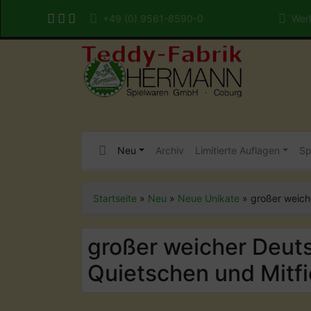
+49 (0) 9561-8590-0
Werk
Neu
Archiv
Limitierte Auflagen
Sp
Startseite
»
Neu
»
Neue Unikate
»
großer weich
großer weicher Deut
Quietschen und Mitf