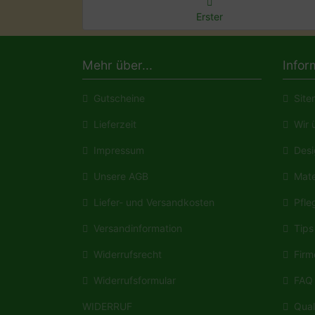
Erster
Mehr über...
Infor
Gutscheine
Site
Lieferzeit
Wir ü
Impressum
Desi
Unsere AGB
Mate
Liefer- und Versandkosten
Pfleg
Versandinformation
Tips 
Widerrufsrecht
Firm
Widerrufsformular
FAQ
WIDERRUF
Quali