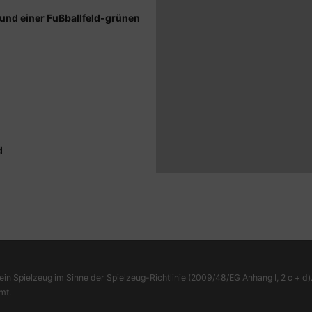
 und einer Fußballfeld-grünen
d
ein Spielzeug im Sinne der Spielzeug-Richtlinie (2009/48/EG Anhang I, 2 c + d).
mt.