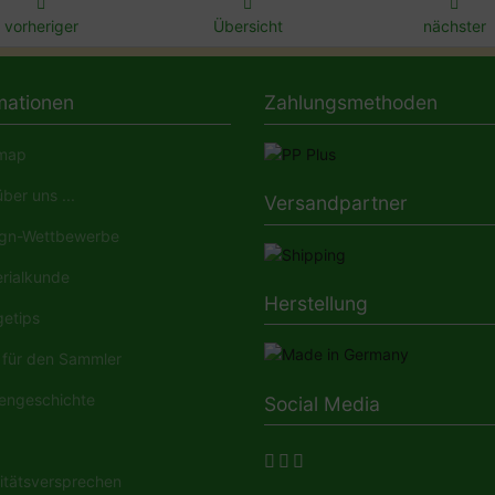
vorheriger
Übersicht
nächster
mationen
Zahlungsmethoden
map
ber uns ...
Versandpartner
gn-Wettbewerbe
rialkunde
Herstellung
etips
für den Sammler
engeschichte
Social Media
tätsversprechen