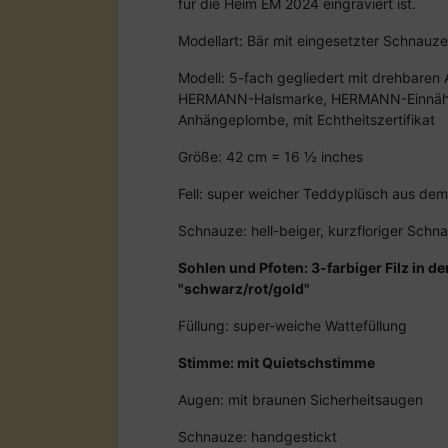
für die Heim EM 2024 eingraviert ist.
Modellart: Bär mit eingesetzter Schnauze
Modell: 5-fach gegliedert mit drehbaren
HERMANN-Halsmarke, HERMANN-Einnäh
Anhängeplombe, mit Echtheitszertifikat
Größe: 42 cm = 16 ½ inches
Fell: super weicher Teddyplüsch aus d
Schnauze: hell-beiger, kurzfloriger Sch
Sohlen und Pfoten: 3-farbiger Filz in 
"schwarz/rot/gold"
Füllung: super-weiche Wattefüllung
Stimme: mit Quietschstimme
Augen: mit braunen Sicherheitsaugen
Schnauze: handgestickt