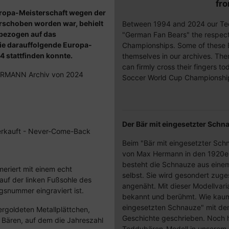
fr
uropa-Meisterschaft wegen der
schoben worden war, behielt
Between 1994 and 2024 our Te
bezogen auf das
"German Fan Bears" the respec
die darauffolgende Europa-
Championships. Some of these B
 stattfinden konnte.
themselves in our archives. The
can firmly cross their fingers 
HERMANN Archiv von 2024
Soccer World Cup Championshi
Der Bär mit eingesetzter Sch
sverkauft - Never-Come-Back
Beim "Bär mit eingesetzter Schn
von Max Hermann in den 1920er
besteht die Schnauze aus einem
eriert mit einem echt
selbst. Sie wird gesondert zuge
 auf der linken Fußsohle des
angenäht. Mit dieser Modellva
ngsnummer eingraviert ist.
bekannt und berühmt. Wie kaum 
eingesetzten Schnauze" mit 
rgoldeten Metallplättchen,
Geschichte geschrieben. Noch h
 Bären, auf dem die Jahreszahl
Teddybären-Modell in unserem