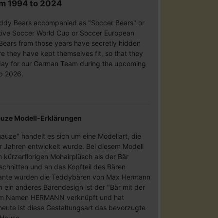
om 1994 to 2024
ddy Bears accompanied as "Soccer Bears" or
tive Soccer World Cup or Soccer European
ears from those years have secretly hidden
re they have kept themselves fit, so that they
today for our German Team during the upcoming
p 2026.
nauze Modell-Erklärungen
auze" handelt es sich um eine Modellart, die
 Jahren entwickelt wurde. Bei diesem Modell
 kürzerflorigen Mohairplüsch als der Bär
schnitten und an das Kopfteil des Bären
riante wurden die Teddybären von Max Hermann
ein anderes Bärendesign ist der "Bär mit der
dem Namen HERMANN verknüpft und hat
eute ist diese Gestaltungsart das bevorzugte
 Hause.