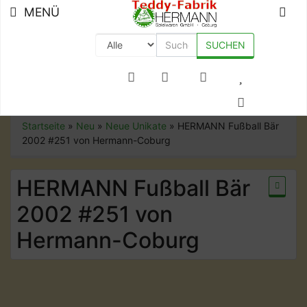
MENÜ
SUCHEN
+49 (0) 9561-8590-0
Startseite
»
Neu
»
Neue Unikate
»
HERMANN Fußball Bär
2002 #251 von Hermann-Coburg
HERMANN Fußball Bär
2002 #251 von
Hermann-Coburg