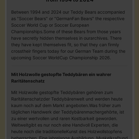
Between 1994 and 2024 our Teddy Bears accompanied
as "Soccer Bears" or "GermanFan Bears" the respective
Soccer World Cup or Soccer European
Championships.Some of these Bears from those years
have secretly hidden themselves in ourarchives. There
they have kept themselves fit, so that they can firmly
crosstheir fingers today for our German Team during the
upcoming Soccer WorldCup Championship 2026.
Mit Holzwolle gestopfte Teddybären ein wahrer
Raritätenschatz
Mit Holzwolle gestopfte Teddybären gehören zum
Raritätenschatzder Teddybärenwelt und werden heute
kaum noch auf dem Markt angeboten.Was früher zum
täglichen Handwerk der Teddybärenmachergehörte, ist
zu einer wertvollen und raren Kostbarkeit geworden.
Weltweitgibt es nur noch eine Handvoll Experten, die
heute noch die traditionelleKunst des Holzwollstopfens
beherrschen. Eine jahrelange Ausbildung, Muskelkraftund