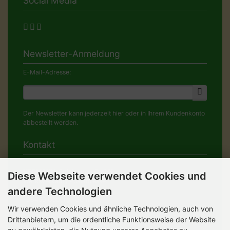
Social Media
Newsletter-Anmeldung
E-Mail-Adresse:
Der Newsletter kann jederzeit hier oder in Ihrem Kundenkonto
abbestellt werden.
Kontakt
HERMANN-Spielwaren GmbH
Diese Webseite verwendet Cookies und
Werksverkauf / Postadresse:
andere Technologien
Im Grund 9-11
96450 Coburg / Germany
Wir verwenden Cookies und ähnliche Technologien, auch von
Mo-Do 8.00 bis 16.30 Uhr
Drittanbietern, um die ordentliche Funktionsweise der Website
Bürozeiten: