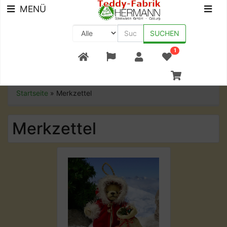
MENÜ
SUCHEN
1
+49 (0) 9561-8590-0
Startseite
»
Merkzettel
Merkzettel