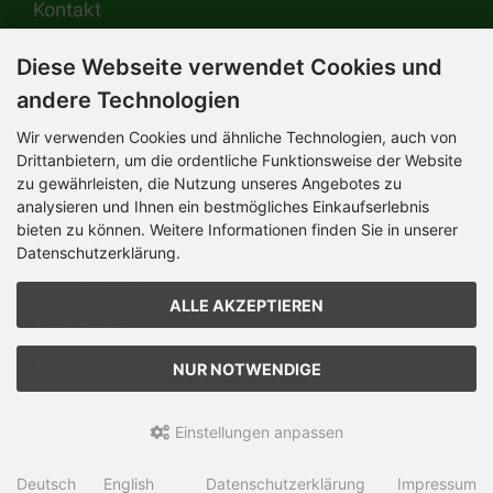
Kontakt
Diese Webseite verwendet Cookies und
HERMANN-Spielwaren GmbH
Werksverkauf / Postadresse:
andere Technologien
Im Grund 9-11
96450 Coburg / Germany
Wir verwenden Cookies und ähnliche Technologien, auch von
Mo-Do 8.00 bis 16.30 Uhr
Drittanbietern, um die ordentliche Funktionsweise der Website
zu gewährleisten, die Nutzung unseres Angebotes zu
Bürozeiten:
analysieren und Ihnen ein bestmögliches Einkaufserlebnis
Mo-Do 8.00 bis 16.30 Uhr
Fr 8.00 bis 12.30 Uhr
bieten zu können. Weitere Informationen finden Sie in unserer
+49 (0) 09561 85900
Datenschutzerklärung.
info@hermann.de
Geschäftsführer
ALLE AKZEPTIEREN
Dr. Ursula Hermann,
Martin Hermann
Handelsregister Amtsgericht Coburg
HRB 561
NUR NOTWENDIGE
USt.-IdNr. DE 132 460 063
Einstellungen anpassen
Teddy-Fabrik - by HERMANN-Coburg © 2026 | Template © 2026
by Karl
Deutsch
English
Datenschutzerklärung
Impressum