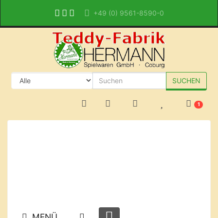
+49 (0) 9561-8590-0
SUCHEN
1
MENÜ