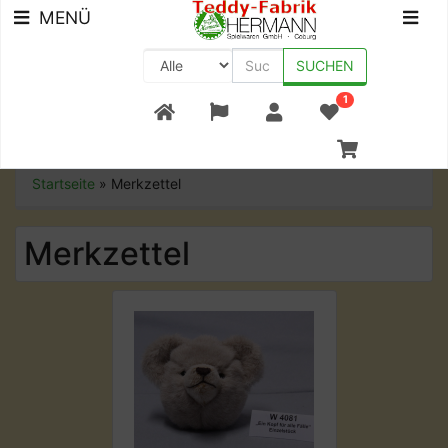
MENÜ
SUCHEN
1
+49 (0) 9561-8590-0
Startseite
»
Merkzettel
Merkzettel