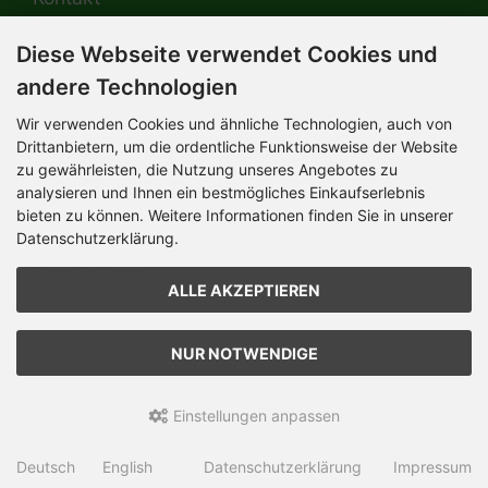
Diese Webseite verwendet Cookies und
HERMANN-Spielwaren GmbH
Werksverkauf / Postadresse:
andere Technologien
Im Grund 9-11
96450 Coburg / Germany
Wir verwenden Cookies und ähnliche Technologien, auch von
Mo-Do 8.00 bis 16.30 Uhr
Drittanbietern, um die ordentliche Funktionsweise der Website
zu gewährleisten, die Nutzung unseres Angebotes zu
Bürozeiten:
analysieren und Ihnen ein bestmögliches Einkaufserlebnis
Mo-Do 8.00 bis 16.30 Uhr
Fr 8.00 bis 12.30 Uhr
bieten zu können. Weitere Informationen finden Sie in unserer
+49 (0) 09561 85900
Datenschutzerklärung.
info@hermann.de
Geschäftsführer
ALLE AKZEPTIEREN
Dr. Ursula Hermann,
Martin Hermann
Handelsregister Amtsgericht Coburg
HRB 561
NUR NOTWENDIGE
USt.-IdNr. DE 132 460 063
Einstellungen anpassen
Teddy-Fabrik - by HERMANN-Coburg © 2026 | Template © 2026
by Karl
Deutsch
English
Datenschutzerklärung
Impressum
mod
ified eCommerce Shopsoftware © 2009-2026