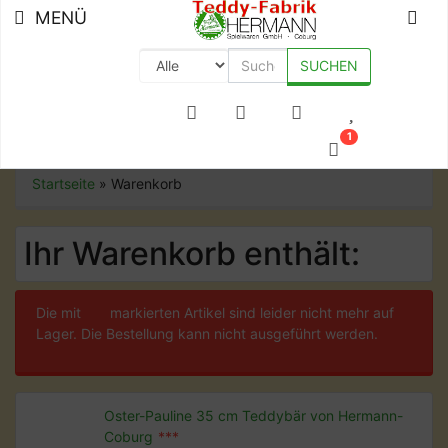
MENÜ
SUCHEN
+49 (0) 9561-8590-0
1
Startseite
»
Warenkorb
Ihr Warenkorb enthält:
Die mit
***
markierten Artikel sind leider nicht mehr auf
Lager. Die Bestellung kann nicht ausgeführt werden.
Oster-Pauline 35 cm Teddybär von Hermann-
Coburg
***