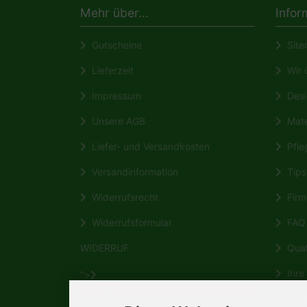
Mehr über...
Infor
Gutscheine
Site
Lieferzeit
Wir ü
Impressum
Desi
Unsere AGB
Mate
Liefer- und Versandkosten
Pfleg
Versandinformation
Tips 
Widerrufsrecht
Firm
Widerrufsformular
FAQ
WIDERRUF
Quali
Ihre 
">
WIDERRUF
HERM