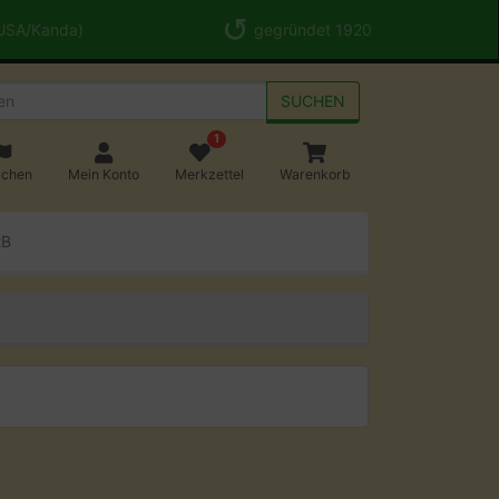
 USA/Kanda)
gegründet 1920
SUCHEN
1
achen
Mein Konto
Merkzettel
Warenkorb
2B