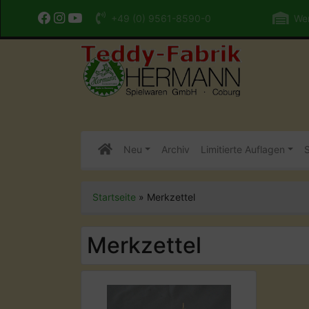
+49 (0) 9561-8590-0
Wer
Neu
Archiv
Limitierte Auflagen
S
Startseite
»
Merkzettel
Merkzettel