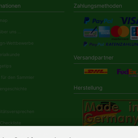
mationen
Zahlungsmethoden
map
ber uns ...
gn-Wettbewerbe
rialkunde
Versandpartner
etips
für den Sammler
Herstellung
engeschichte
tätsversprechen
Checkliste
ANN-Spielwaren in der