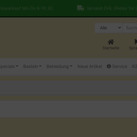
ksverkauf Mo-Do 9-16.30
Versand DHL (Fedex für
Startseite
Spr
pecials
Basteln
Bekleidung
Neue Artikel
Service
B