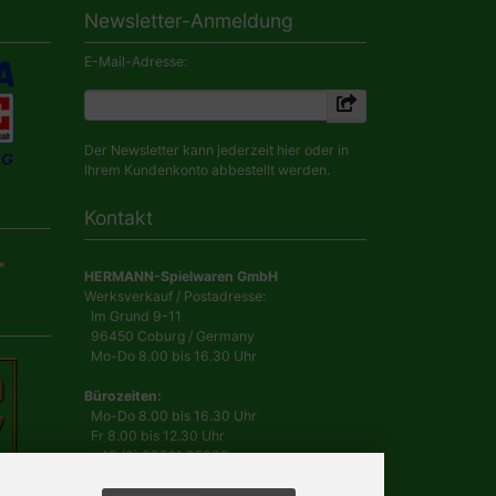
Newsletter-Anmeldung
E-Mail-Adresse:
Der Newsletter kann jederzeit hier oder in
Ihrem Kundenkonto abbestellt werden.
Kontakt
HERMANN-Spielwaren GmbH
Werksverkauf / Postadresse:
Im Grund 9-11
96450 Coburg / Germany
Mo-Do 8.00 bis 16.30 Uhr
Bürozeiten:
Mo-Do 8.00 bis 16.30 Uhr
Fr 8.00 bis 12.30 Uhr
+49 (0) 09561 85900
info@hermann.de
Geschäftsführer