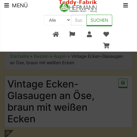
MENÜ
SUCHEN
+49 (0) 9561-8590-0
Startseite
»
Basteln
»
Augen
»
Vintage Ecken-Glasaugen
an Öse, braun mit weißen Ecken
Vintage Ecken-
Glasaugen an Öse,
braun mit weißen
Ecken