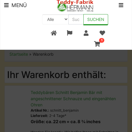
MENÜ
SUCHEN
+49 (0) 9561-8590-0
1
Startseite
»
Warenkorb
Ihr Warenkorb enthält:
Teddybären Schnitt Benjamin Bär mit
angeschnittener Schnauze und eingenähten
Ohren
Artikel Nr.:
schnitt_benjamin
Lieferzeit:
2-4 Tage*
Größe: ca. 22 cm = ca. 8 ¾ inches