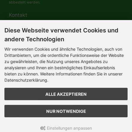
abbestellt werden.
Kontakt
Diese Webseite verwendet Cookies und
HERMANN-Spielwaren GmbH
Werksverkauf / Postadresse:
andere Technologien
Im Grund 9-11
96450 Coburg / Germany
Wir verwenden Cookies und ähnliche Technologien, auch von
Mo-Do 8.00 bis 16.30 Uhr
Drittanbietern, um die ordentliche Funktionsweise der Website
zu gewährleisten, die Nutzung unseres Angebotes zu
Bürozeiten:
analysieren und Ihnen ein bestmögliches Einkaufserlebnis
Mo-Do 8.00 bis 16.30 Uhr
Fr 8.00 bis 12.30 Uhr
bieten zu können. Weitere Informationen finden Sie in unserer
+49 (0) 09561 85900
Datenschutzerklärung.
info@hermann.de
Geschäftsführer
ALLE AKZEPTIEREN
Dr. Ursula Hermann,
Martin Hermann
Handelsregister Amtsgericht Coburg
HRB 561
NUR NOTWENDIGE
USt.-IdNr. DE 132 460 063
Einstellungen anpassen