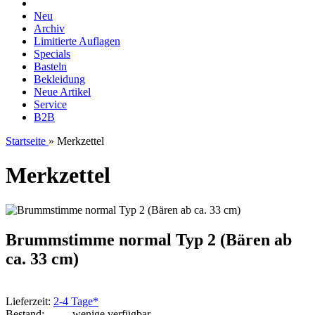
Neu
Archiv
Limitierte Auflagen
Specials
Basteln
Bekleidung
Neue Artikel
Service
B2B
Startseite
»
Merkzettel
Merkzettel
Brummstimme normal Typ 2 (Bären ab
ca. 33 cm)
Lieferzeit:
2-4 Tage*
Bestand:
wenige verfügbar