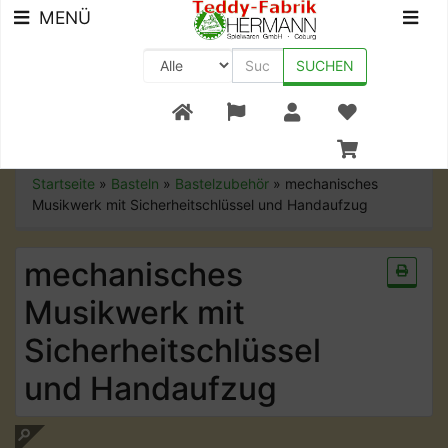
MENÜ
SUCHEN
+49 (0) 9561-8590-0
Startseite
»
Basteln
»
Bastelzubehör
»
mechanisches
Musikwerk mit Sicherheitschlüssel und Handaufzug
mechanisches
Musikwerk mit
Sicherheitschlüssel
und Handaufzug