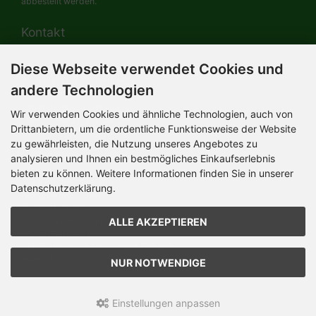
abbestellt werden.
Kontakt
Diese Webseite verwendet Cookies und
HERMANN-Spielwaren GmbH
Werksverkauf / Postadresse:
andere Technologien
Im Grund 9-11
96450 Coburg / Germany
Wir verwenden Cookies und ähnliche Technologien, auch von
Mo-Do 8.00 bis 16.30 Uhr
Drittanbietern, um die ordentliche Funktionsweise der Website
zu gewährleisten, die Nutzung unseres Angebotes zu
Bürozeiten:
analysieren und Ihnen ein bestmögliches Einkaufserlebnis
Mo-Do 8.00 bis 16.30 Uhr
Fr 8.00 bis 12.30 Uhr
bieten zu können. Weitere Informationen finden Sie in unserer
+49 (0) 09561 85900
Datenschutzerklärung.
info@hermann.de
Geschäftsführer
ALLE AKZEPTIEREN
Dr. Ursula Hermann,
Martin Hermann
Handelsregister Amtsgericht Coburg
HRB 561
NUR NOTWENDIGE
USt.-IdNr. DE 132 460 063
Einstellungen anpassen
Teddy-Fabrik - by HERMANN-Coburg © 2026 | Template © 2026